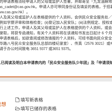
的申请表格须经申请人的父母或监护人签署，并邮寄至「九龙油麻地
cas_cadet@cas.gov.hk。申请人亦可带同身份证及填妥的表
w.cas.gov.hk）。
人及其父母或监护人在表格提供的个人资料，会供民众安全服务处／民
例如学歷评审和体格检查；(ii)登记加入民安队；(iii)法例规定
行上述工作，申请人及其父母或监护人在表格提供的个人资料，或会
录取，将获专函通知，有关个人资料将在该通知书发出日起计 6 个
申请表格后，如欲查阅或修改填报的个人资料，可经书面向民众安全
华路八号民众安全服务队总部四楼纪录室）、传真（2576 3021）或电邮（c
于办公时间致电 3651 9377 或3651 9375。
人已阅读及明白本申请表内的「民众安全服务队少年团」及「申请须
填写新表格
我想
填写已储存的表格