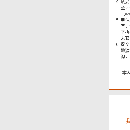
填妥
至 
（ww
申请
宜，
了执
未获
提交
页
地渡
尾
询，请
菜
单
必
本
本
须
人
提
已
供
阅
读
及
明
白
本
申