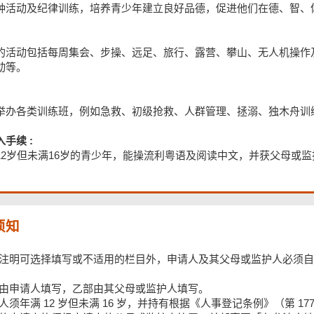
种活动及纪律训练，培养青少年建立良好品德，促进他们在德、智、
的活动包括每周集会、步操、远足、旅行、露营、攀山、无人机操作
动等。
举办各类训练班，例如急救、初级抢救、人群管理、拯溺、独木舟训
手续 :
12岁但未满16岁的青少年，能操流利粤语及阅读中文，并获父母或
须知
注明可选择填写或不适用的栏目外，申请人及其父母或监护人必须自
由申请人填写，乙部由其父母或监护人填写。
人须年满 12 岁但未满 16 岁，并持有根据《人事登记条例》（第 1