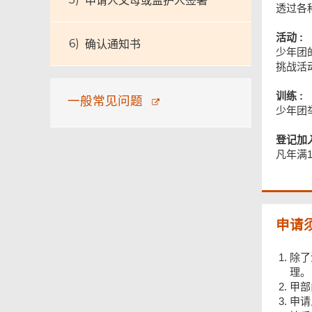
申请人父母或监护人签署
透过各
活动 :
确认通知书
少年团
挑战活
训练 :
一般常见问题
少年团
登记加入
凡年满
申请
除了
理。
甲部
申请