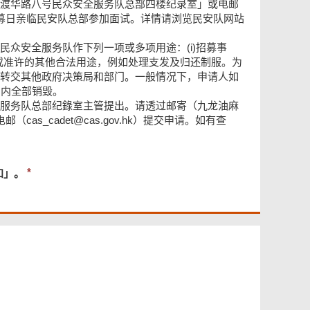
渡华路八号民众安全服务队总部四楼纪录室」或电邮
格，于招募日亲临民安队总部参加面试。详情请浏览民安队网站
众安全服务队作下列一项或多项用途：(i)招募事
、授权或准许的其他合法用途，例如处理支发及归还制服。为
转交其他政府决策局和部门。一般情况下，申请人如
月内全部销毁。
服务队总部纪錄室主管提出。请透过邮寄（九龙油麻
as_cadet@cas.gov.hk）提交申请。如有查
必
知」。
须
提
供