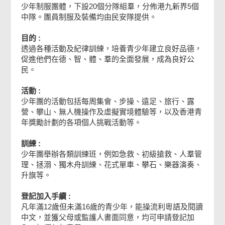
少年制服團體，下設20個分隊組羣，分佈港九新界5個
中隊。團員制服及裝備均由民安隊提供。
申請人父母或監護人簽署
目的 :
透過各種活動及紀律訓練，培養青少年建立良好品德，
確認通知書
促進他們在德、智、體、羣的全面發展，成為良好公
民。
活動 :
少年團的活動包括每周集會、步操、遠足、旅行、露
營、攀山、無人機操作及虛擬實境體驗等，以及香港青
年獎勵計劃的各項個人挑戰活動等。
訓練 :
少年團舉辦各類訓練班，例如急救、初級搶救、人羣管
理、拯溺、獨木舟訓練、花式單車、攀石、樂器演奏、
升旗等。
登記加入手續 :
凡年滿12歲但未滿16歲的青少年，能操流利粵語及閱讀
中文，並獲父母或監護人書面同意，均可申請登記加