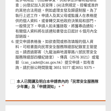
查；(ii)登記加入民安隊；(iii)法例規定、授權或准許
的其他合法用途，例如處理支發及歸還制服。為了
執行上述工作，申請人及其父母或監護人在表格提
供的個人資料，或會轉交其他政府決策局和部門。
一般情況下，申請人如未獲錄取，將獲專函通知，
有關個人資料將在該通知書發出日起計 6 個月內全
部銷毀。
提交申請表格後，如欲查閱或修改填報的個人資
料，可經書面向民眾安全服務隊總部紀錄室主管提
出。請透過郵寄（九龍油麻地渡華路八號民眾安全
服務隊總部四樓紀錄室）、傳真（2576 3021）或電
郵（cas_cadet@cas.gov.hk）提交申請。如有查
頁
詢，請於辦公時間致電 3651 9377 或3651 9375。
尾
菜
單
必
本
必
本人已閱讀及明白本申請表內的「民眾安全服務隊
須
人
須
少年團」及「申請須知」。
提
已
提
供
閱
供
讀
及