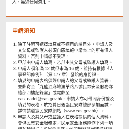
入，無須任何費用。
申請須知
除了註明可選擇填寫或不適用的欄目外，申請人及
其父母或監護人必須自願填報申請表上的所有個人
資料，否則申請恕不受理。
甲部由申請人填寫，乙部由其父母或監護人填寫。
申請人須年滿 12 歲但未滿 16 歲，並持有根據《人
事登記條例》（第 177 章）發給的身份證。
填妥的申請表格須經申請人的父母或監護人簽署，
並郵寄至「九龍油麻地渡華路八號民眾安全服務隊
總部四樓紀錄室」或電郵至
cas_cadet@cas.gov.hk。申請人亦可帶同身份證及
填妥的表格，於招募日親臨民安隊總部參加面試。
詳情請瀏覽民安隊網站（www.cas.gov.hk）。
申請人及其父母或監護人在表格提供的個人資料，
會供民眾安全服務處／民眾安全服務隊作下列一項
或多項用途：(i)招募事宜，例如學歷評審和體格檢