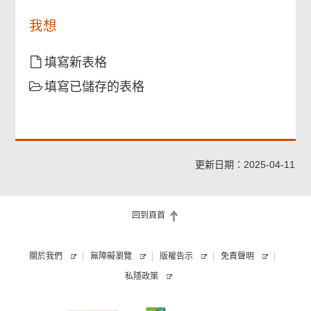
明
白
我想
本
申
請
填寫新表格
表
填寫已儲存的表格
內
的
「民
眾
安
全
更新日期：2025-04-11
服
務
隊
回到頁首
少
年
團」
關於我們
無障礙瀏覽
版權告示
免責聲明
及
私隱政策
「申
請
須