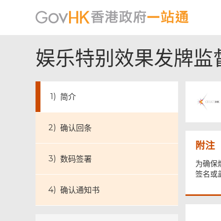
娱乐特别效果发牌监
简介
页
确认回条
尾
菜
附注
单
数码签署
为确保
签名或
确认通知书