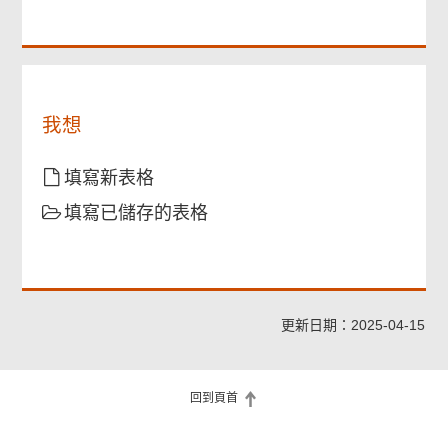
關
可
能
會
根
據
我想
本
表
格
填寫新表格
所
填寫已儲存的表格
述
就
我
的
個
人
更新日期：2025-04-15
資
料
進
回到頁首
行
核