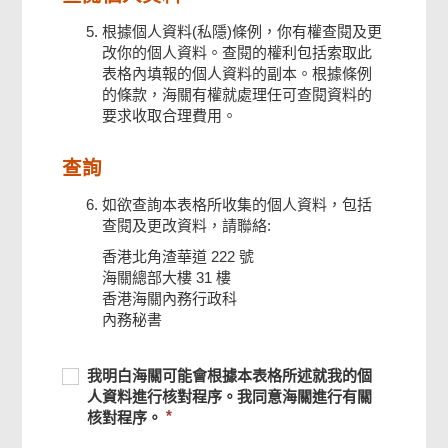
根據個人資料(私隱)條例，你有權查閱及更
改你的個人資料。查閱的權利包括索取此
表格內填報的個人資料的副本。根據條例
的條款，海關有權就處理任可查閱資料的
要求收取合理費用。
查詢
如欲查詢本表格所收集的個人資料，包括
查閱及更改資料，請聯絡:
香港北角渣華道 222 號
海關總部大樓 31 樓
香港海關內務行政科
內務秘書
頁
必
我
尾
必
我明白海關可能會根據本表格所述就我的個
菜
須
明
須
人資料進行核對程序。我同意海關進行有關
單
提
白
提
核對程序。
供
海
供