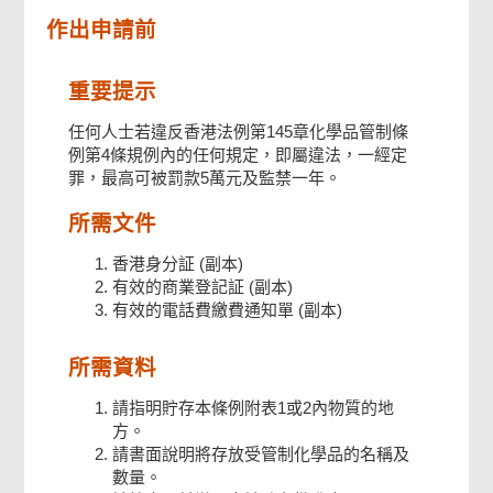
機構資料
作出申請前
負責人及機構簽署
重要提示
任何人士若違反香港法例第145章化學品管制條
例第4條規例內的任何規定，即屬違法，一經定
確認通知書
罪，最高可被罰款5萬元及監禁一年。
所需文件
香港身分証 (副本)
有效的商業登記証 (副本)
有效的電話費繳費通知單 (副本)
所需資料
請指明貯存本條例附表1或2內物質的地
方。
請書面說明將存放受管制化學品的名稱及
數量。