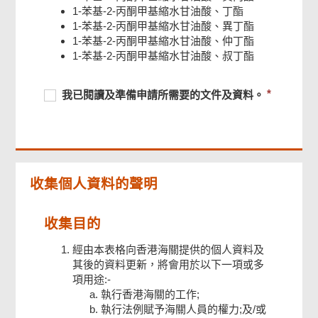
1-苯基-2-丙酮甲基縮水甘油酸、丁酯
1-苯基-2-丙酮甲基縮水甘油酸、異丁酯
1-苯基-2-丙酮甲基縮水甘油酸、仲丁酯
1-苯基-2-丙酮甲基縮水甘油酸、叔丁酯
必
我
必
我已閱讀及準備申請所需要的文件及資料。
須
已
須
提
閱
提
供
讀
供
及
準
收集個人資料的聲明
備
申
請
收集目的
所
需
經由本表格向香港海關提供的個人資料及
要
其後的資料更新，將會用於以下一項或多
的
項用途:-
文
執行香港海關的工作;
件
執行法例賦予海關人員的權力;及/或
及