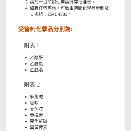
請於十日前辦理申請貯存批准書。
如有任何查詢，可致電海關化學品管制及
支援組：2541 4383。
受管制化學品分別為:
附表 1
乙酸酐
乙酰氯
乙酰溴
附表 2
麻黃碱
哌啶
麥角胺
黃樟素
麥角新碱
異黃樟素