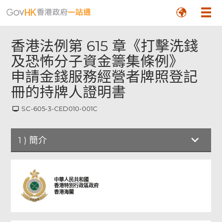
香港法例第 615 章《打擊洗錢
及恐怖分子資金籌集條例》
申請金錢服務經營者牌照登記
冊的持牌人證明書
SC-605-3-CED010-001C
1
)
簡介
頁
尾
菜
簡介
單
中華人民共和國
香港特別行政區政府
香港海關
申請詳情