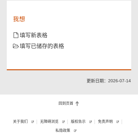
照
人
人
《个
资
资
人
料
我想
料
资
收
可
料
集
能
(私
填写新表格
程
会
隐)
序，
影
填写已储存的表格
条
并
响
例》
确
本
的
认
人
规
提
的
定，
供
惩
要
更新日期：2026-07-14
个
教
求
人
更
查
资
生
阅
料
义
回到页首
或
纯
工
改
属
团
正
自
关于我们
无障碍浏览
版权告示
免责声明
申
本
愿。
请。
私隐政策
表
格