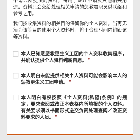
申请人所提供的资料，将用于处理申请及其他相关用
途。资料只会交给处理相关申请的惩教署职员供联络和
参考之用。
确认通知书
我们按收集资料的相关目的保留你的个人资料。当再无
须为该等目的使用个人资料时，将于合理时间内销毁该
等资料。
必
本
必
本人已知悉惩教更生义工团的个人资料收集程序，
须
人
须
并确认提供个人资料纯属自愿。
提
已
提
供
知
供
必
本
必
本人明白未能提供相关个人资料可能会影响本人的
悉
须
人
须
惩教更生义工团申请。
惩
提
明
提
教
页
供
白
供
必
本
必
尾
本人明白有权按照《个人资料(私隐)条例》的规
更
未
须
菜
人
须
定，要求查阅或改正本表格内所填报的个人资料。
生
能
单
提
明
提
有关要求须以书面形式送交负责处理查阅／改正资
义
提
供
白
供
料要求的人员。
工
供
有
团
相
权
的
关
按
个
个