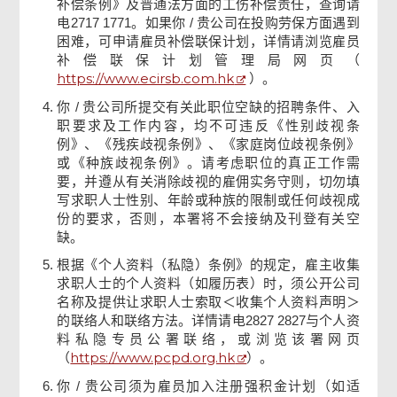
补偿条例》及普通法方面的工伤补偿责任，查询请
电2717 1771。如果你 / 贵公司在投购劳保方面遇到
困难，可申请雇员补偿联保计划，详情请浏览雇员
补偿联保计划管理局网页（
https://www.ecirsb.com.hk
）。
你 / 贵公司所提交有关此职位空缺的招聘条件、入
职要求及工作内容，均不可违反《性别歧视条
例》、《残疾歧视条例》、《家庭岗位歧视条例》
或《种族歧视条例》。请考虑职位的真正工作需
要，并遵从有关消除歧视的雇佣实务守则，切勿填
写求职人士性别、年龄或种族的限制或任何歧视成
份的要求，否则，本署将不会接纳及刊登有关空
缺。
根据《个人资料（私隐）条例》的规定，雇主收集
求职人士的个人资料（如履历表）时，须公开公司
名称及提供让求职人士索取＜收集个人资料声明＞
的联络人和联络方法。详情请电2827 2827与个人资
料私隐专员公署联络，或浏览该署网页
https://www.pcpd.org.hk
（
）。
你 / 贵公司须为雇员加入注册强积金计划（如适