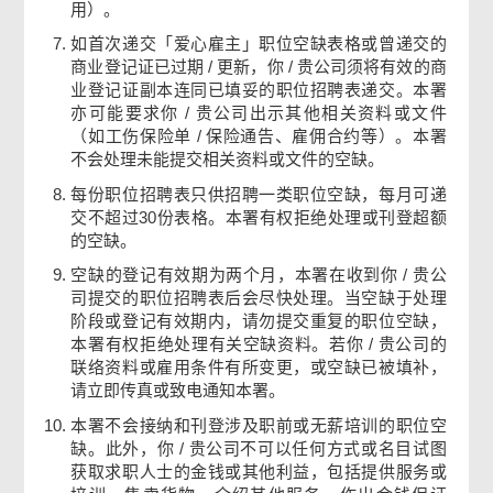
用）。
如首次递交「爱心雇主」职位空缺表格或曾递交的
商业登记证已过期 / 更新，你 / 贵公司须将有效的商
业登记证副本连同已填妥的职位招聘表递交。本署
亦可能要求你 / 贵公司出示其他相关资料或文件
（如工伤保险单 / 保险通告、雇佣合约等）。本署
不会处理未能提交相关资料或文件的空缺。
每份职位招聘表只供招聘一类职位空缺，每月可递
交不超过30份表格。本署有权拒绝处理或刊登超额
的空缺。
空缺的登记有效期为两个月，本署在收到你 / 贵公
司提交的职位招聘表后会尽快处理。当空缺于处理
阶段或登记有效期内，请勿提交重复的职位空缺，
本署有权拒绝处理有关空缺资料。若你 / 贵公司的
联络资料或雇用条件有所变更，或空缺已被填补，
请立即传真或致电通知本署。
本署不会接纳和刊登涉及职前或无薪培训的职位空
缺。此外，你 / 贵公司不可以任何方式或名目试图
获取求职人士的金钱或其他利益，包括提供服务或