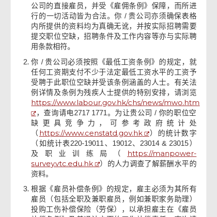
公司的直接雇员，并受《雇佣条例》保障，而所进
声明
行的一切活动皆为合法。你 / 贵公司亦须确保表格
内所提供的资料均为真确无讹，并按实际招聘需要
提交职位空缺，招聘条件及工作内容等亦与实际聘
公司代表/雇主签署
用条款相符。
你 / 贵公司必须按照《最低工资条例》的规定，就
确认通知书
任何工资期支付不少于法定最低工资水平的工资予
受聘于此职位空缺并受该条例涵盖的人士。有关法
例详情及条例为残疾人士提供的特别安排，请浏览
https://www.labour.gov.hk/chs/news/mwo.htm
，查询请电2717 1771。为让贵公司 / 你的职位空
缺更具竞争力，可参考政府统计处
https://www.censtatd.gov.hk
（
）的统计数字
（如统计表220-19011、19012、23014 & 23015）
https://manpower-
及职业训练局（
survey.vtc.edu.hk
）的人力调查了解薪酬水平的
资料。
根据《雇员补偿条例》的规定，雇主必须为其所有
雇员（包括全职及兼职雇员，例如兼职家务助理）
投购工伤补偿保险（劳保），以承担雇主在《雇员