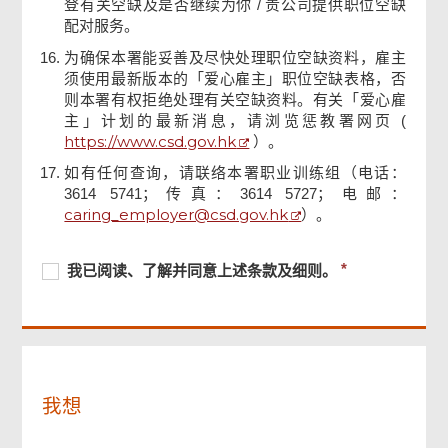
登有关空缺及是否继续为你 / 贵公司提供职位空缺
配对服务。
为确保本署能妥善及尽快处理职位空缺资料，雇主
须使用最新版本的「爱心雇主」职位空缺表格，否
则本署有权拒绝处理有关空缺资料。有关「爱心雇
主」计划的最新消息，请浏览惩教署网页 (
https://www.csd.gov.hk
）。
如有任何查询，请联络本署职业训练组（电话：
页
3614 5741；传真：3614 5727；电邮：
尾
caring_employer@csd.gov.hk
）。
菜
单
必
我
必
我已阅读、了解并同意上述条款及细则。
须
已
须
提
阅
提
供
读、
供
了
解
并
我想
同
意