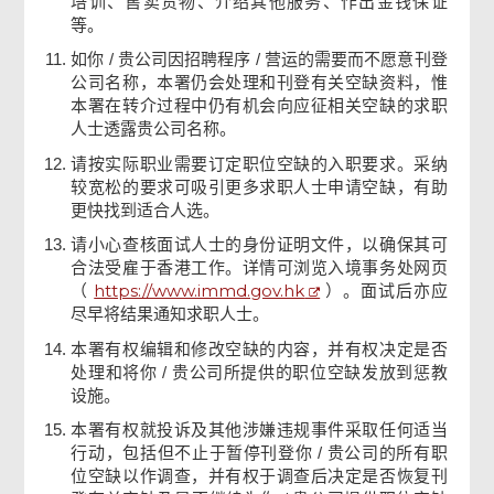
培训、售卖货物、介绍其他服务、作出金钱保证
等。
如你 / 贵公司因招聘程序 / 营运的需要而不愿意刊登
公司名称，本署仍会处理和刊登有关空缺资料，惟
本署在转介过程中仍有机会向应征相关空缺的求职
人士透露贵公司名称。
请按实际职业需要订定职位空缺的入职要求。采纳
较宽松的要求可吸引更多求职人士申请空缺，有助
更快找到适合人选。
请小心查核面试人士的身份证明文件，以确保其可
合法受雇于香港工作。详情可浏览入境事务处网页
https://www.immd.gov.hk
（
）。面试后亦应
尽早将结果通知求职人士。
本署有权编辑和修改空缺的内容，并有权决定是否
处理和将你 / 贵公司所提供的职位空缺发放到惩教
设施。
本署有权就投诉及其他涉嫌违规事件采取任何适当
行动，包括但不止于暂停刊登你 / 贵公司的所有职
位空缺以作调查，并有权于调查后决定是否恢复刊