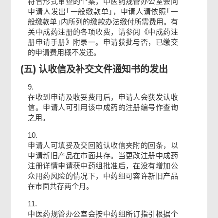
符合形式审查的个案，中医药规管办公室会向
申请人发出｢一般缴款单｣，申请人请依照｢一
般缴款单｣内所列的缴款办法缴付所需费用。有
关中成药注册的各项收费，请参阅《中成药注
册申请手册》附录一。申请获批与否，已缴交
的申请费用概不发还。
(五) 认收信及补交文件通知书的发出
9.
在收到申请及收妥费用后，申请人会获发认收
信。申请人可引用该中成药的注册编号作查询
之用。
10.
申请人可填妥及交回随认收信夹附的回条，以
申请新旧产品在市面共存。当更改注册中成药
注册详情申请获中药组批准后，在没有增加公
众用药风险的情况下，中药组可容许新旧产品
在市面共存两个月。
11.
中医药规管办公室会按中药组所订指引根据个