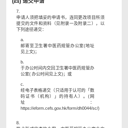
(四) 递交申请
7.
申请人须把填妥的申请书，连同更改项目所须
提交的文件和资料（见附录一及附录二），以
下列途径递交：
a.
邮寄至卫生署中医药规管办公室(地址
见上文)；
b.
于办公时间内交回卫生署中医药规管办
公室( 办公时间见上文)；或
c.
经电子表格递交（只适用于认可的「数
码证书（机构）」的持有人）。(网
址：
https://eform.cefs.gov.hk/form/dh0044/sc/)
8.