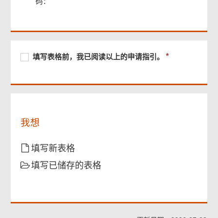
码：
页
尾
菜
单
必
填
必
填写表格前，我已阅读以上的申请指引。
须
写
须
提
表
提
供
格
供
前，
我
已
我想
阅
读
以
填写新表格
上
填写已储存的表格
的
申
请
指
引。