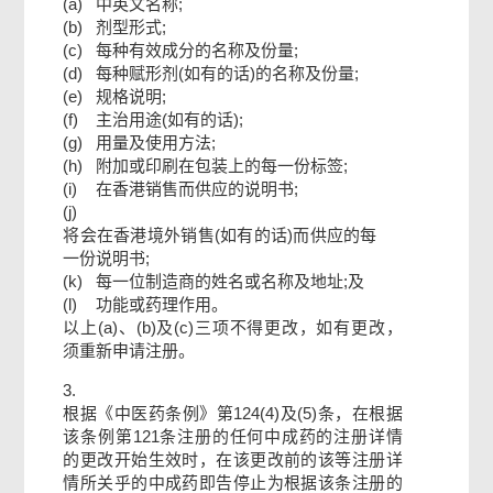
(a)
中英文名称;
(b)
剂型形式;
(c)
每种有效成分的名称及份量;
(d)
每种赋形剂(如有的话)的名称及份量;
(e)
规格说明;
(f)
主治用途(如有的话);
(g)
用量及使用方法;
(h)
附加或印刷在包装上的每一份标签;
(i)
在香港销售而供应的说明书;
(j)
将会在香港境外销售(如有的话)而供应的每
一份说明书;
(k)
每一位制造商的姓名或名称及地址;及
(l)
功能或药理作用。
以上(a)、(b)及(c)三项不得更改，如有更改，
须重新申请注册。
3.
根据《中医药条例》第124(4)及(5)条，在根据
该条例第121条注册的任何中成药的注册详情
的更改开始生效时，在该更改前的该等注册详
情所关乎的中成药即告停止为根据该条注册的