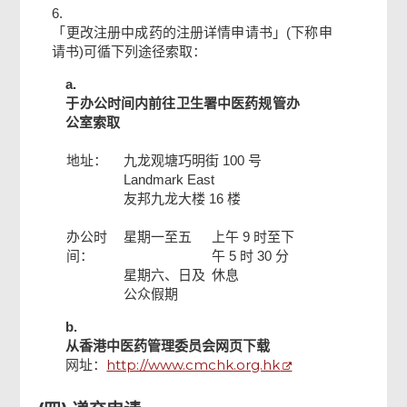
6.
「更改注册中成药的注册详情申请书」(下称申
请书)可循下列途径索取：
a.
于办公时间内前往卫生署中医药规管办
公室索取
地址：
九龙观塘巧明街 100 号
Landmark East
友邦九龙大楼 16 楼
办公时
星期一至五
上午 9 时至下
间：
午 5 时 30 分
星期六、日及
休息
公众假期
b.
从香港中医药管理委员会网页下载
http://www.cmchk.org.hk
网址：