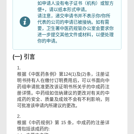
如申请人没有电子证书（机构）或智方
更改注册证明书持有人的申请
便+，请以纸本形式申请。
请注意，递交申请书并不表示你/你所
代表的公司的申请已被接纳。如有需
申请人声明
要，卫生署中医药规管办公室会要求你
进一步提交其他文件或材料，以便处理
你的申请。
选择电邮通知
(一) 引言
检查、数码签署及确认
1.
根据《中医药条例》第124(1)及(2)条，注册证
明书持有人在缴付订明费用后，可以书面向中
确认通知书
药组申请批准更改该证明书所关乎的中成药注
册详情。中药组如信纳建议的更改对有关的中
成药的安全、质量及成效不会有不利影响，则
可批准该申请内所建议的更改。
2.
根据《中药规例》第 15 条，中成药的注册详
情包括该成药的: