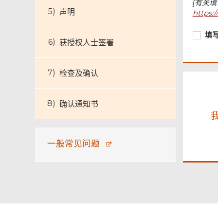
尾
[有关
菜
声明
https:
单
必
填
填
获授权人士签署
须
写
提
表
供
格
检查及确认
前，
我
已
确认通知书
阅
读
以
上
一般常见问题
的
申
请
指
引。