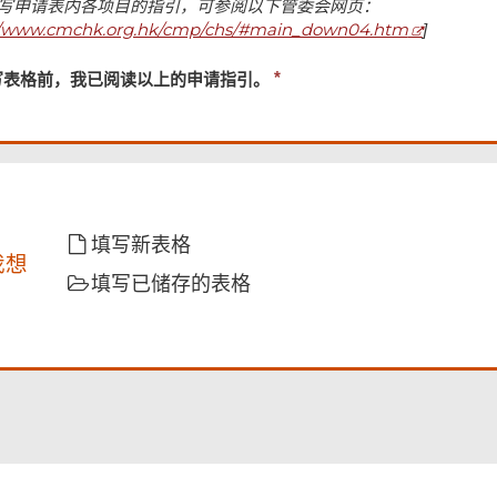
填写申请表内各项目的指引，可参阅以下管委会网页：
//www.cmchk.org.hk/cmp/chs/#main_down04.htm
]
必
写表格前，我已阅读以上的申请指引。
须
提
供
填写新表格
我想
填写已储存的表格