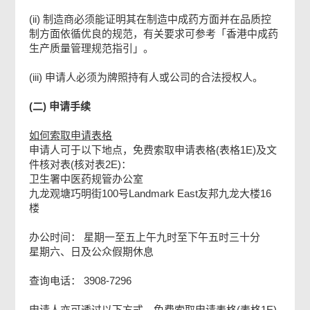
(ii) 制造商必须能证明其在制造中成药方面并在品质控
制方面依循优良的规范，有关要求可参考「香港中成药
生产质量管理规范指引」。
(iii) 申请人必须为牌照持有人或公司的合法授权人。
(二) 申请手续
如何索取申请表格
申请人可于以下地点，免费索取申请表格(表格1E)及文
件核对表(核对表2E)：
卫生署中医药规管办公室
九龙观塘巧明街100号Landmark East友邦九龙大楼16
楼
办公时间： 星期一至五上午九时至下午五时三十分
星期六、日及公众假期休息
查询电话： 3908-7296
申请人亦可透过以下方式，免费索取申请表格(表格1E)