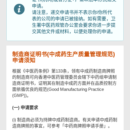
制造商证明书的领取安排
申请。
请注意，递交申请书并不表示你/你所代
表的公司的申请已被接纳。如有需要，卫
文件核对表
生署中医药规管办公室会要求你进一步提
交其他文件或材料，以便处理你的申请。
声明
制造商证明书(中成药生产质量管理规范)
申请须知
选择电邮通知
根据《中医药条例》第133条，领有中成药制造商牌照
的制造商可向香港中医药管理委员会辖下中药组申请制
公司负责人签署
造商证明书，证明其在制造中成药方面并在品质控制方
面依循优良的规范(Good Manufacturing Practice
(GMP))。
检查及确认
(一) 申请要求
确认通知书
(i) 制造商必须为持牌中成药制造商。有关申请中成药制
造商牌照的事宜，可参考「中药商牌照申请手册」。