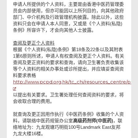
申请人所提供的个人资料，主要是由香港中医药管理委
员会内部使用，但亦可能因以上所列目的，向其他政府
部门、中介机构及行政管理机构披露。除此以外，这些
资料只会在申请人本人同意，又或是《个人资料(私隐)
条例》所容许下，才会向其他人士披露。
查阅及更正个人资料
根据《个人资料(私隐)条例》第18条及22条以及其附表
1第6原则所述，申请人有权查阅及更正个人资料。有关
查阅及更正资料的要求和查询，请向卫生署负责收集该
等个人资料的相关办事处或诊所提出，并应填妥查阅资
料要求表格
http://www.pcpd.org.hk/tc_chi/resources_centre/publ
以提出有关要求。卫生署处理任何查阅资料的要求，将
会收取合理的费用。
就查询及更正因用作执行《中医药条例》收集的个人资
料，请联络中医药规管办公室
高级药剂师(中医药)
，联
络地址为：九龙观塘巧明街100号Landmark East友邦
九龙大楼16楼。