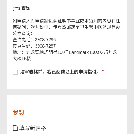
(七) 查询
如申请人对申请制造商证明书事宜或本须知的内容有任
何疑问，欢迎致电、传真或邮递至卫生署中医药规管办
公室查询：
查询电话：3908-7296
传真号码：3908-7297
页
地址：九龙观塘巧明街100号Landmark East友邦九龙
尾
菜
大楼16楼
单
必
填
必
填写表格前，我已阅读以上的申请指引。
须
写
须
提
表
提
供
格
供
前，
我
已
我想
阅
读
以
填写新表格
上