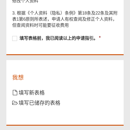
修改个人资料
3. 根据《个人资料（隐私）条例》第18条及22条及其附
页
表1第6原则所表述，申请人有权查阅及修正个人资料，
尾
菜
但查阅资料时可能要征收费用
单
必
填
必
填写表格前，我已阅读以上的申请指引。
须
写
须
提
表
提
供
格
供
前，
我
已
我想
阅
读
以
填写新表格
上
填写已储存的表格
的
申
请
指
引。