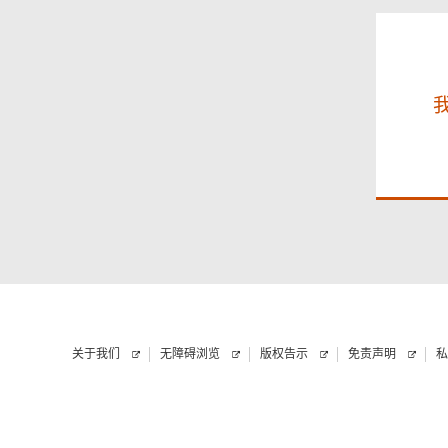
前，
我
已
阅
读
以
上
的
申
请
指
引。
关于我们
无障碍浏览
版权告示
免责声明
私