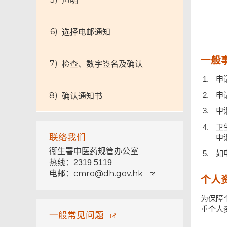
声明
选择电邮通知
一般
检查、数字签名及确认
申
申
确认通知书
申
卫
联络我们
申
衞生署中医药规管办公室
如
热线：2319 5119
cmro@dh.gov.hk
电邮：
个人
为保障
重个人
一般常见问题