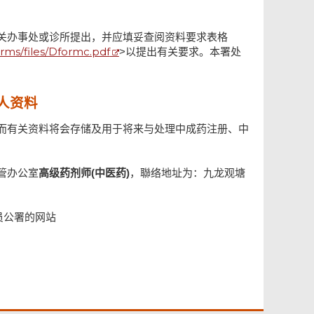
关办事处或诊所提出，并应填妥查阅资料要求表格
orms/files/Dformc.pdf
>
以提出有关要求。本署处
人资料
而有关资料将会存储及用于将来与处理中成药注册、中
管办公室
高级药剂师(中医药)
，聯络地址为：九龙观塘
员公署的网站