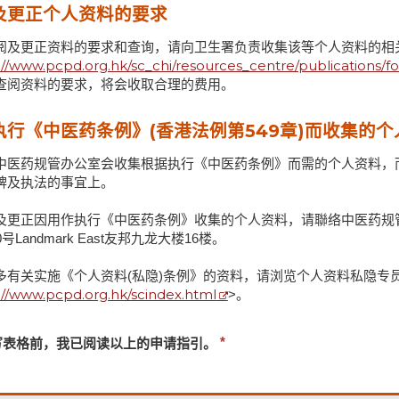
及更正个人资料的要求
阅及更正资料的要求和查询，请向卫生署负责收集该等个人资料的相
://www.pcpd.org.hk/sc_chi/resources_centre/publications/f
查阅资料的要求，将会收取合理的费用。
执行《中医药条例》(香港法例第549章)而收集的个
中医药规管办公室会收集根据执行《中医药条例》而需的个人资料，
牌及执法的事宜上。
及更正因用作执行《中医药条例》收集的个人资料，请聯络中医药规
0号Landmark East友邦九龙大楼16楼。
多有关实施《个人资料(私隐)条例》的资料，请浏览个人资料私隐专
://www.pcpd.org.hk/scindex.html
>
。
必
写表格前，我已阅读以上的申请指引。
须
提
供