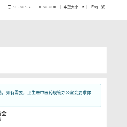
SC-605-3-DH0060-001C
字型大小
繁
Eng
纳。如有需要，卫生署中医药规管办公室会要求你
员会
章