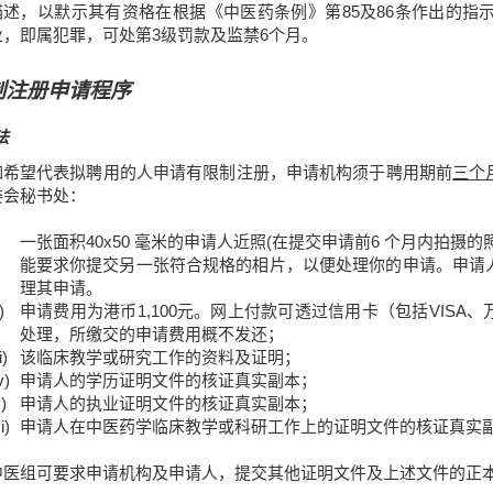
描述，以默示其有资格在根据《中医药条例》第85及86条作出的指
业，即属犯罪，可处第3级罚款及监禁6个月。
制注册申请程序
法
如希望代表拟聘用的人申请有限制注册，申请机构须于聘用期前
三个
委会秘书处：
)
一张面积40x50 毫米的申请人近照(在提交申请前6 个月内拍
能要求你提交另一张符合规格的相片，以便处理你的申请。申请
理其申请。
)
申请费用为港币1,100元。网上付款可透过信用卡（包括VISA
处理，所缴交的申请费用概不发还；
i)
该临床教学或研究工作的资料及证明；
v)
申请人的学历证明文件的核证真实副本；
)
申请人的执业证明文件的核证真实副本；
i)
申请人在中医药学临床教学或科研工作上的证明文件的核证真实
中医组可要求申请机构及申请人，提交其他证明文件及上述文件的正