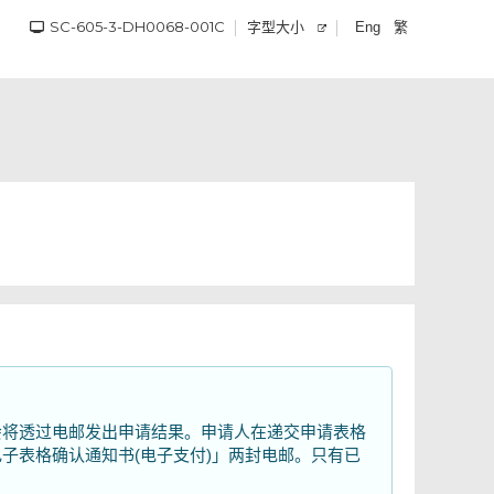
SC-605-3-DH0068-001C
字型大小
繁
Eng
会将透过电邮发出申请结果。申请人在递交申请表格
子表格确认通知书(电子支付)」两封电邮。只有已