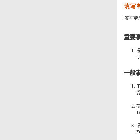
填写
填写申
重要
一般
1