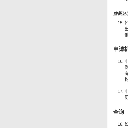
虚假证
申请
查询