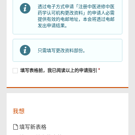
检查及确认
透过电子方式申请「注册中医进修中医
药学认可机构更改资料」的申请人必需
提供有效的电邮地址，本会将透过电邮
确认通知书
发出申请结果。
页
只需填写更改资料部份。
尾
菜
单
必
填
必
填写表格前，我已阅读以上的申请指引
须
写
须
提
表
提
供
格
供
前，
我
已
我想
阅
读
以
填写新表格
上