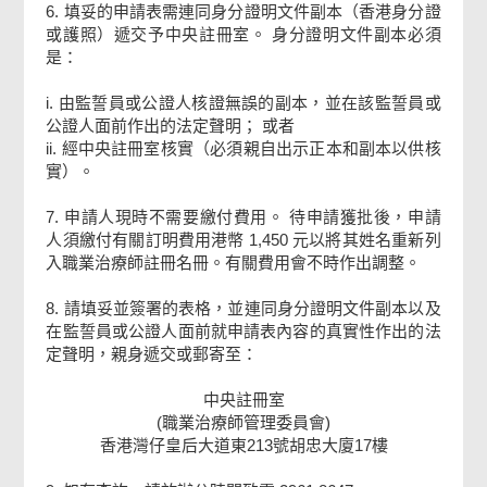
6. 填妥的申請表需連同身分證明文件副本（香港身分證
或護照）遞交予中央註冊室。 身分證明文件副本必須
是：
i. 由監誓員或公證人核證無誤的副本，並在該監誓員或
公證人面前作出的法定聲明； 或者
ii. 經中央註冊室核實（必須親自出示正本和副本以供核
實）。
7. 申請人現時不需要繳付費用。 待申請獲批後，申請
人須繳付有關訂明費用港幣 1,450 元以將其姓名重新列
入職業治療師註冊名冊。有關費用會不時作出調整。
8. 請填妥並簽署的表格，並連同身分證明文件副本以及
在監誓員或公證人面前就申請表內容的真實性作出的法
定聲明，親身遞交或郵寄至：
中央註冊室
(職業治療師管理委員會)
香港灣仔皇后大道東213號胡忠大廈17樓