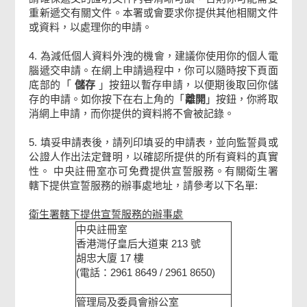
重新遞交有關文件。本署或會要求你提供其他相關文件
或資料，以處理你的申請。
4. 為減低個人資料外洩的機會，建議你使用你的個人電
腦遞交申請。在網上申請過程中，你可以隨時按下頁面
底部的「
儲存
」按鈕以暫存申請，以便期後取回你儲
存的申請。如你按下在右上角的「
離開
」按鈕，你將取
消網上申請，而你提供的資料將不會被記錄。
5. 填妥申請表後，請列印填妥的申請表，並向監誓員或
公證人作出法定聲明，以確認所提供的所有資料的真實
性。 中央註冊室亦可免費提供宣誓服務。有關衛生署
轄下提供宣誓服務的辦事處地址，請參考以下名單:
衛生署轄下提供宣誓服務的辦事處
中央註冊室
香港灣仔皇后大道東 213 號
胡忠大廈 17 樓
(電話：2961 8649 / 2961 8650)
管理局及委員會辦公室