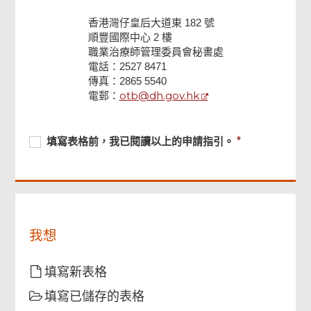
香港灣仔皇后大道東 182 號
順豐國際中心 2 樓
職業治療師管理委員會秘書處
電話：2527 8471
傳真：2865 5540
頁
otb@dh.gov.hk
電郵：
尾
菜
單
必
填
必
填寫表格前，我已閱讀以上的申請指引。
須
寫
須
提
表
提
供
格
供
前，
我
已
我想
閱
讀
以
填寫新表格
上
填寫已儲存的表格
的