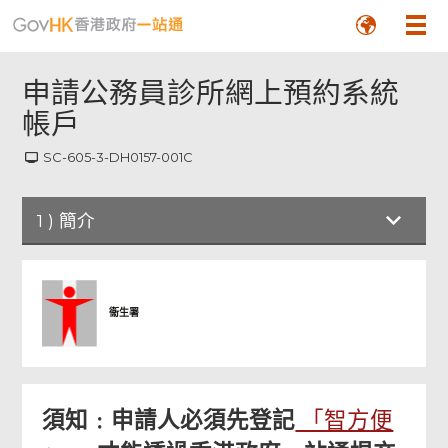
申請公務員診所網上預約系統
帳戶
SC-605-3-DH0157-001C
1
)
簡介
簡介
衞生署
申請人的個人資料
數碼簽署
「智方便
須知﹕申請人必須先登記