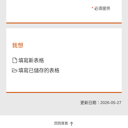
提
閱
提
+」
供
讀
供
*
必須提供
戶
及
口
同
持
意
有
上
人
述
的
我想
「申
請
填寫新表格
人
須
填寫已儲存的表格
知」
及
「收
集
個
人
更新日期：2026-05-27
資
料
的
回到頁首
用