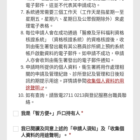
電子郵件，這並不代表其申請成功。
系統通常需要三個工作天（工作天是指星期一至
星期五，星期六、星期日及公眾假期除外）來處
理電子表格。
每位申請人會在成功通過「醫療及牙科福利資格
核證系統」（資格核證系統）的資格核證後，收
到由衞生署發出載有其公務員診所網上預約系統
帳戶啟動資料的電子郵件。如申請不成功，申請
人亦會收到由衞生署發出的電子郵件通知。
申請時所提供的個人資料，衞生署將用作處理相
關的申請及管理紀錄、診所登記及管理和日後短
收集個人資料的用
訊約期提示用途。詳情請參閱
途聲明
。
如有查詢，請致電2711 0213與登記服務台職員聯
絡。
必
我
必
我是「智方便+」戶口持有人
須
是
須
頁
提
「智
提
必
我
尾
必
我已閱讀及同意上述的「申請人須知」及「收集個
供
方
供
菜
須
已
須
人資料的用途聲明」。
單
便