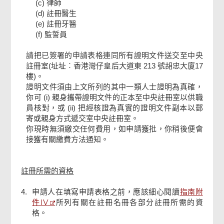
(c) 律師
(d) 註冊醫生
(e) 註冊牙醫
(f) 監誓員
請把已簽署的申請表格連同所有證明文件送交至中央
註冊室(址址︰香港灣仔皇后大道東 213 號胡忠大廈17
樓)。
證明文件須由上文所列的其中一類人士證明為真確，
你可 (i) 親身攜帶證明文件的正本至中央註冊室以供職
員核對，或 (ii) 把經核證為真實的證明文件副本以郵
寄或親身方式遞交室中央註冊室。
你現時無須繳交任何費用，如申請獲批，你稍後便會
接獲有關繳費方法通知。
註冊所需的資格
指南附
4.
申請人在填寫申請表格之前，應該細心閱讀
件IV
所列有關在註冊名冊各部分註冊所需的資
格。