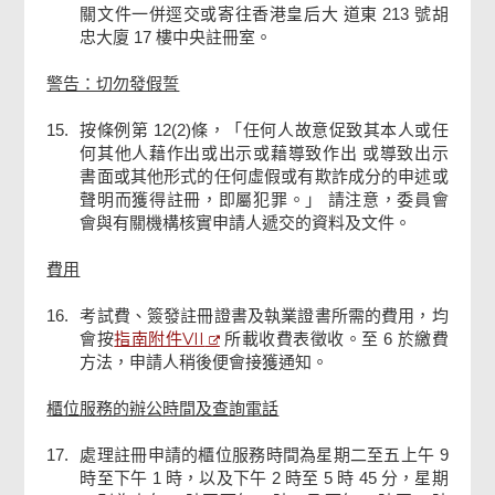
關文件一併逕交或寄往香港皇后大 道東 213 號胡
忠大廈 17 樓中央註冊室。
警告：切勿發假誓
15.
按條例第 12(2)條，「任何人故意促致其本人或任
何其他人藉作出或出示或藉導致作出 或導致出示
書面或其他形式的任何虛假或有欺詐成分的申述或
聲明而獲得註冊，即屬犯罪。」 請注意，委員會
會與有關機構核實申請人遞交的資料及文件。
費用
16.
考試費、簽發註冊證書及執業證書所需的費用，均
指南附件VII
會按
所載收費表徵收。至 6 於繳費
方法，申請人稍後便會接獲通知。
櫃位服務的辦公時間及查詢電話
17.
處理註冊申請的櫃位服務時間為星期二至五上午 9
時至下午 1 時，以及下午 2 時至 5 時 45 分，星期