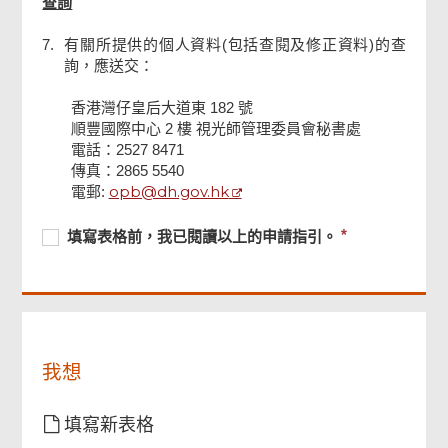
查詢
7.
有關所提供的個人資料(包括查閱及修正資料)的查
詢，應送交：
香港灣仔皇后大道東 182 號
順豐國際中心 2 樓 視光師管理委員會秘書處
電話：2527 8471
頁
傳真：2865 5540
尾
菜
opb@dh.gov.hk
電郵:
單
必
填
必
填寫表格前，我已閱讀以上的申請指引。
須
寫
須
提
表
提
供
格
供
前，
我
已
我想
閱
讀
以
填寫新表格
上