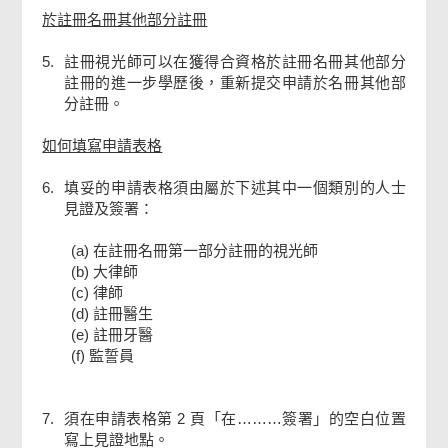
於註冊名冊其他部分註冊
5.
註冊視光師可以在獲得合資格於註冊名冊其他部分
註冊的進一步學歷後，重新提交申請於名冊其他部
分註冊。
如何填寫申請表格
6.
填妥的申請表格須由屬於下述其中一個類別的人士
見證及簽署：
(a) 在註冊名冊第一部分註冊的視光師
(b) 大律師
(c) 律師
(d) 註冊醫生
(e) 註冊牙醫
(f) 監誓員
7.
須在申請表格第 2 頁「在………簽署」的空白位置
寫上見證地點。