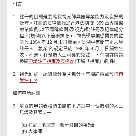
引言
刑事定罪/專業不當行為
1.
註冊的目的是要確保視光師具備專業能力及良好的
操守。註冊的法律依據是香港法例 第 359 章專職醫
療業條例(以下簡稱條例)及視光師(註冊及紀律處分
申請執業證明書
程序)規例(以下簡稱規 例)。視光學專業從業員的註
冊於 1994 年 12 月 1 日開始。法例中有關禁止未經
註冊人士執業 的規定已於 1996 年 4 月 1 日開始生
檢查及確認
效。不過，有幾類人士可獲豁免註冊，有關詳情請
申請註冊指南及表格
參閱
(下稱「指南」)附件I
確認通知書
指南
2.
視光師註冊紀錄冊分為 4 部分，有關詳情載於
附件 II
如何申請註冊
3.
填妥的申請表格須由屬於下述其中一個類別的人士
見證及簽署：—
(a) 在註冊名冊第一部分註冊的視光師
(b) 大律師