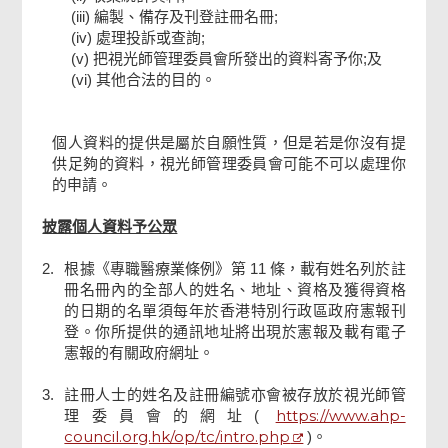
(iii) 編製、備存及刊登註冊名冊;
(iv) 處理投訴或查詢;
(v) 把視光師管理委員會所發出的資料寄予你;及
(vi) 其他合法的目的。
個人資料的提供是屬於自願性質，但是若是你沒有提
供足夠的資料，視光師管理委員會可能不可以處理你
的申請。
披露個人資料予公眾
2.
根據《專職醫療業條例》第 11 條，載有姓名列於註
冊名冊內的全部人的姓名、地址、資格及獲得資格
的日期的名單須每年於香港特別行政區政府憲報刊
登。你所提供的通訊地址將出現於憲報及載有電子
憲報的有關政府網址。
3.
註冊人士的姓名及註冊編號亦會被存放於視光師管
https://www.ahp-
理委員會的網址(
council.org.hk/op/tc/intro.php
)。