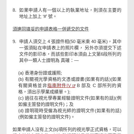
8.
如果申請人有一個以上的執業地址，則須在主要的
地址上加上 ‘#’ 號。
須連同填妥的申請表格一併遞交的文件
9.
申請人須交上 4 張證件相(50 毫米乘 40 毫米)，其中
一張須貼在申請表上的照片欄， 另外亦須提交下述
文件的影印本，而該些影印本須由上文第6段所列的
其中一類人士證明為 真確：—
(a) 香港身份證或護照;
(b) 有關視光學資格的文憑或證書(如果有的話)(如果
指南附件IV
有關資格並非
B 部及 C 部所列的資
格，須出示學業成績單。);
(c) 過往在視光學專業經驗證明文件(如果有的話)(例
如僱主簽發的證明文件)；及
(d) 證明現時受僱為視光師的證明文件(如果有的話)
(例如僱主簽發的證明文件)。
如果申請人沒有上文(b)項所列的視光學正式資格，可以