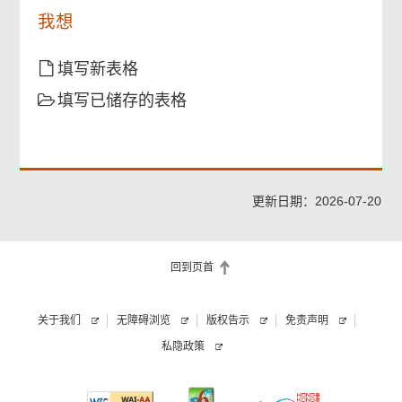
白
我想
以
上
事
填写新表格
项。
填写已储存的表格
更新日期：2026-07-20
回到页首
关于我们
无障碍浏览
版权告示
免责声明
私隐政策