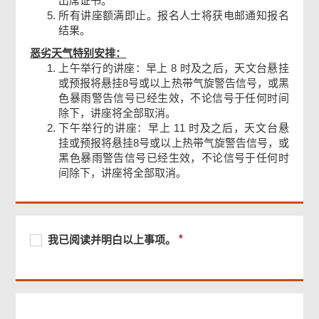
出席证书。
所有讲座额满即止。报名人士将获电邮通知报名
结果。
恶劣天气特别安排：
上午举行的讲座：早上 8 时及之后，天文台悬挂
或预报将悬挂8号或以上热带气旋警告信号，或黑
色暴雨警告信号已经生效，不论信号于任何时间
除下，讲座将全部取消。
下午举行的讲座：早上 11 时及之后，天文台悬
挂或预报将悬挂8号或以上热带气旋警告信号，或
黑色暴雨警告信号已经生效，不论信号于任何时
间除下，讲座将全部取消。
页
尾
菜
单
必
我
必
我已阅读并明白以上事项。
须
已
须
提
阅
提
供
读
供
并
明