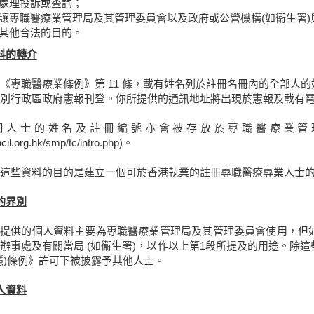
處理投訴或查詢；
讓專職醫療業管理局及其管理委員會以及政府或公營機構(如衞生署)
其他合法的目的。
料的轉介
《專職醫療業條例》第 11 條，載有姓名列於註冊名冊內的全部人
別行政區政府憲報刊登。你所提供的通訊地址將出現於憲報及載有
冊人士的姓名及註冊編號亦會被存放於專職醫療業管理局及其管理
cil.org.hk/smp/tc/intro.php)。
這些資料的目的是建立一個可於香港執業的註冊專職醫療專業人士
的界別
所提供的個人資料主要為專職醫療業管理局及其管理委員會使用，但
辦事處及有關當局 (如衞生署)，以作以上第1段所提及的用途。除
隱)條例》許可下被披露予其他人士。
人資料