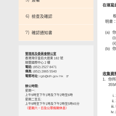
簽署
在填寫
檢查及確認
明書
(a)
確認通知書
(i)
(ii
(b)
管理局及委員會辦公室
香港灣仔皇后大道東 182 號
順豐國際中心 2 樓
電話:
(852) 2527 8471
傳真:
(852) 2865 5540
收集資
rgb@dh.gov.hk
電郵地址:
1.
你所
35
辦公時間:
星期一:
上午9時至下午1時及下午2時至6時
星期二至五:
上午9時至下午1時及下午2時至5時45分
（星期六，日及公眾假期休息）