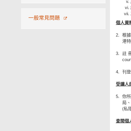
一般常見問題
個人資
2.
根據
港特
3.
註
coun
4.
刊登
受讓人
5.
你
局、
(私
查閲個