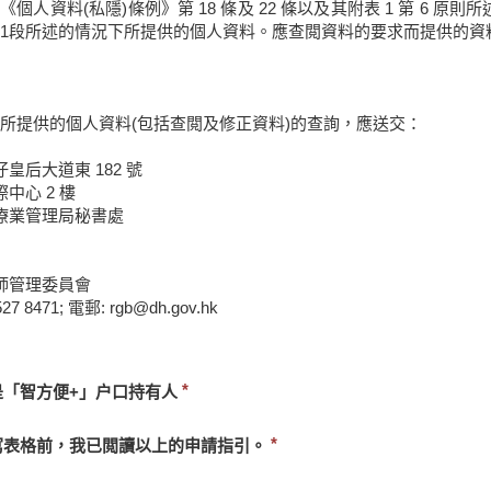
《個人資料(私隱)條例》第 18 條及 22 條以及其附表 1 第 6
1段所述的情況下所提供的個人資料。應查閲資料的要求而提供的資
所提供的個人資料(包括查閲及修正資料)的查詢，應送交：
皇后大道東 182 號
中心 2 樓
療業管理局秘書處
師管理委員會
27 8471; 電郵: rgb@dh.gov.hk
必
是「智方便+」户口持有人
須
提
必
寫表格前，我已閲讀以上的申請指引。
供
須
提