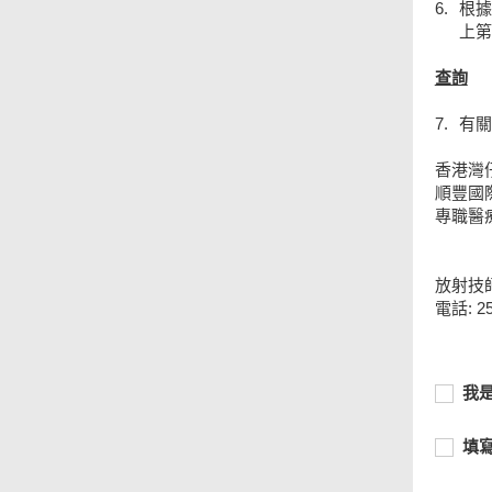
6.
根據
上第
查詢
7.
有關
香港灣仔
順豐國際
專職醫
放射技
電話: 25
必
我
我
須
是
提
「智
必
填
填
供
方
頁
須
寫
尾
便
提
表