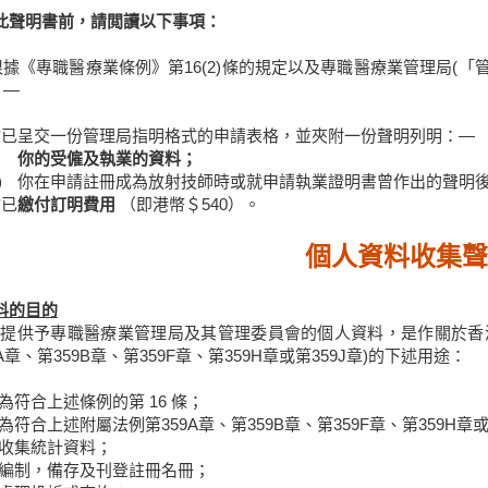
此聲明書前，請閲讀以下事項：
根據《專職醫療業條例》第16(2)條的規定以及專職醫療業管理局(「
：—
你已呈交一份管理局指明格式的申請表格，並夾附一份聲明列明：—
你的受僱及執業的資料；
)
你在申請註冊成為放射技師時或就申請執業證明書曾作出的聲明
你已
繳付訂明費用
（即港幣＄540）。
個人資料收集聲
料的目的
提供予專職醫療業管理局及其管理委員會的個人資料，是作關於香港法
9A章、第359B章、第359F章、第359H章或第359J章)的下述用途：
為符合上述條例的第 16 條；
為符合上述附屬法例第359A章、第359B章、第359F章、第359H章或
收集統計資料；
編制，備存及刊登註冊名冊；