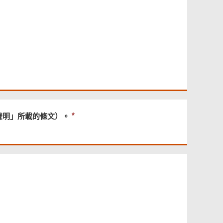
必
聲明」所載的條文）。
須
提
供