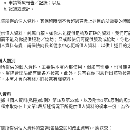
a. 申請醫療報告／記錄；以及
b. 記錄或統計。
收集所得的個人資料，其保留時間不會超過貫徹上述目的所需要的時
提供個人資料，純屬自願。如你未能提供足夠及正確的資料，我們可
因而不能為你提供服務／協助；又或即使仍可提供服務或協助，你也須
個人資料有變，請儘快向長者健康中心更新個人資料，以供上述目的
轉人類別
你所提供的個人資料，主要供本署內部使用，但如有需要，也可能
學、醫院管理局或有關各方披露。此外，只有在你同意作出該項披露
下，本署才會向有關方面披露有關資料。
人資料
根據《個人資料(私隱)條例》第18及第22條，以及附表1第6原則
有權索取你在上文第1段所述情況下所提供個人資料的複本一份。為
有關所提供個人資料的查詢(包括查閱和改正資料)，應送交：