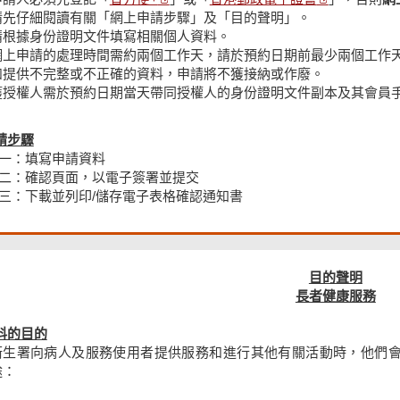
請先仔細閱讀有關「網上申請步驟」及「目的聲明」。
請根據身份證明文件填寫相關個人資料。
網上申請的處理時間需約兩個工作天，請於預約日期前最少兩個工作
如提供不完整或不正確的資料，申請將不獲接納或作廢。
獲授權人需於預約日期當天帶同授權人的身份證明文件副本及其會員
請步驟
一：填寫申請資料
二：確認頁面，以電子簽署並提交
三：下載並列印/儲存電子表格確認通知書
目的聲明
長者健康服務
料的目的
衞生署向病人及服務使用者提供服務和進行其他有關活動時，他們
途：