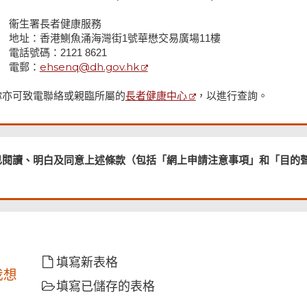
衞生署長者健康服務
地址：香港鰂魚涌海灣街1號華懋交易廣場11樓
電話號碼：2121 8621
ehsenq@dh.gov.hk
電郵：
長者健康中心
你亦可致電聯絡或親臨所屬的
，以進行查詢。
已閱讀、明白及同意上述條款（包括「網上申請注意事項」和「目的
填寫新表格
我想
填寫已儲存的表格