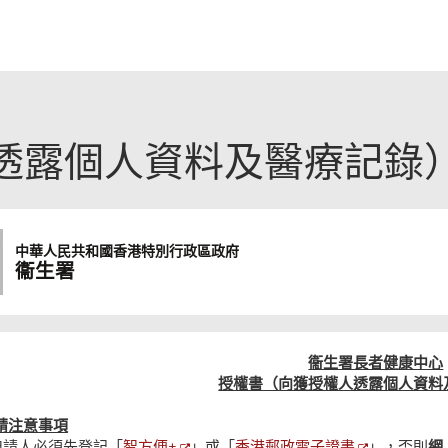
透露個人資料及醫療記錄
中華人民共和國
香港特別行政區政府
衞生署
衞生署長者健康中心
授權書（向獲授權人透露個人資料
請注意事項
智方便+
香港郵政電子證書
申請人必須先登記「
」或「
」，否則
網