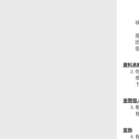
資料承
查閱個
查詢