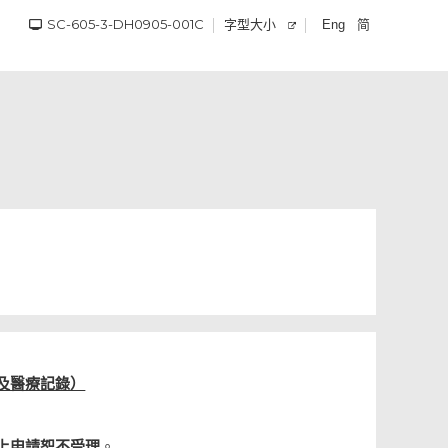
SC-605-3-DH0905-001C
字型大小
简
Eng
）
及醫療記錄）
上申請恕不受理
。