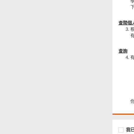
查閱個
查詢
頁
尾
菜
單
必
我
我