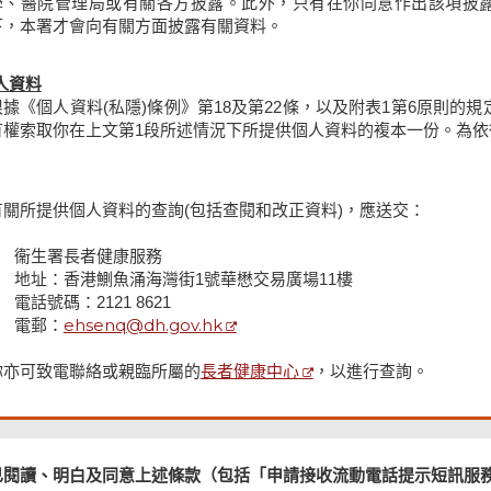
學、醫院管理局或有關各方披露。此外，只有在你同意作出該項披露
下，本署才會向有關方面披露有關資料。
人資料
根據《個人資料(私隱)條例》第18及第22條，以及附表1第6原則
有權索取你在上文第1段所述情況下所提供個人資料的複本一份。為
有關所提供個人資料的查詢(包括查閱和改正資料)，應送交：
衞生署長者健康服務
地址：香港鰂魚涌海灣街1號華懋交易廣場11樓
電話號碼：2121 8621
ehsenq@dh.gov.hk
電郵：
長者健康中心
你亦可致電聯絡或親臨所屬的
，以進行查詢。
已閱讀、明白及同意上述條款（包括「申請接收流動電話提示短訊服