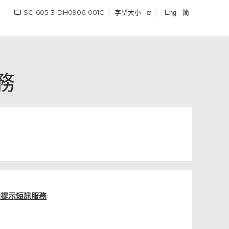
SC-605-3-DH0906-001C
字型大小
简
Eng
務
話提示短訊服務