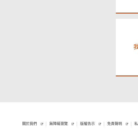
須
已
提
閱
供
讀、
明
白
及
同
意
上
述
條
款
（包
括
「申
請
接
收
流
動
關於我們
無障礙瀏覽
版權告示
免責聲明
私
電
話