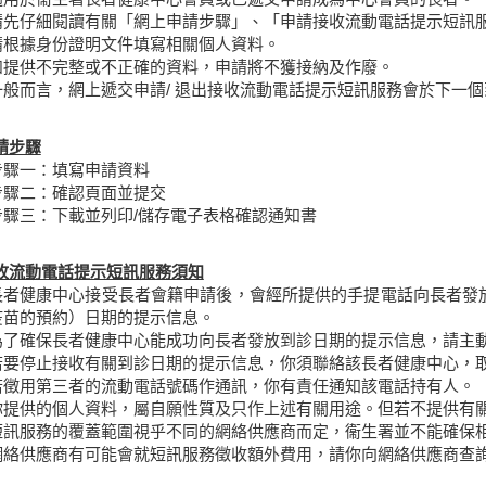
請先仔細閱讀有關「網上申請步驟」、「申請接收流動電話提示短訊
請根據身份證明文件填寫相關個人資料。
如提供不完整或不正確的資料，申請將不獲接納及作廢。
一般而言，網上遞交申請/ 退出接收流動電話提示短訊服務會於下一
請步驟
步驟一：
填寫申請資料
步驟二：
確認頁面並提交
步驟三：
下載並列印/儲存電子表格確認通知書
收流動電話提示短訊服務須知
長者健康中心接受長者會籍申請後，會經所提供的手提電話向長者發
疫苗的預約）日期的提示信息。
為了確保長者健康中心能成功向長者發放到診日期的提示信息，請主
若要停止接收有關到診日期的提示信息，你須聯絡該長者健康中心，
若徵用第三者的流動電話號碼作通訊，你有責任通知該電話持有人。
你提供的個人資料，屬自願性質及只作上述有關用途。但若不提供有
短訊服務的覆蓋範圍視乎不同的網絡供應商而定，衞生署並不能確保
網絡供應商有可能會就短訊服務徵收額外費用，請你向網絡供應商查