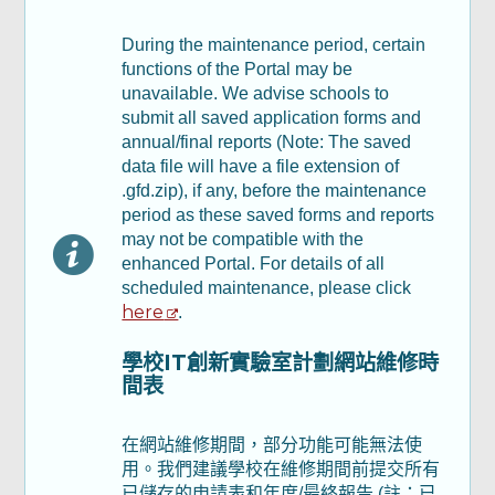
Part B: Annual Report - Part II & III 乙部：
年度報告 - 第二及第三部分
During the maintenance period, certain
functions of the Portal may be
unavailable. We advise schools to
Part C : Financial Report 丙部：財務報告
submit all saved application forms and
annual/final reports (Note: The saved
Part D: Declaration 丁部：聲明及承諾
data file will have a file extension of
.gfd.zip), if any, before the maintenance
period as these saved forms and reports
檢查及確認
may not be compatible with the
enhanced Portal. For details of all
scheduled maintenance, please click
確認通知書
here
.
學校IT創新實驗室計劃網站維修時
間表
在網站維修期間，部分功能可能無法使
用。我們建議學校在維修期間前提交所有
頁
尾
已儲存的申請表和年度/最終報告 (註：已