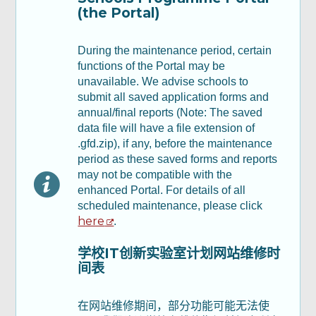
(the Portal)
Part B: Annual Report - Part II & III 乙部：
年度报告 - 第二及第三部分
During the maintenance period, certain
functions of the Portal may be
unavailable. We advise schools to
Part C : Financial Report 丙部：财务报告
submit all saved application forms and
annual/final reports (Note: The saved
Part D: Declaration 丁部：声明及承诺
data file will have a file extension of
.gfd.zip), if any, before the maintenance
period as these saved forms and reports
检查及确认
may not be compatible with the
enhanced Portal. For details of all
scheduled maintenance, please click
确认通知书
here
.
学校IT创新实验室计划网站维修时
间表
在网站维修期间，部分功能可能无法使