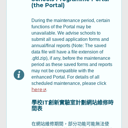
(the Portal)
Part B: Annual Report - Part II & III 乙部：
年度報告 - 第二及第三部分
During the maintenance period, certain
functions of the Portal may be
unavailable. We advise schools to
Part C : Financial Report 丙部：財務報告
submit all saved application forms and
annual/final reports (Note: The saved
Part D: Declaration 丁部：聲明及承諾
data file will have a file extension of
.gfd.zip), if any, before the maintenance
period as these saved forms and reports
檢查及確認
may not be compatible with the
enhanced Portal. For details of all
scheduled maintenance, please click
確認通知書
here
.
學校IT創新實驗室計劃網站維修時
間表
在網站維修期間，部分功能可能無法使