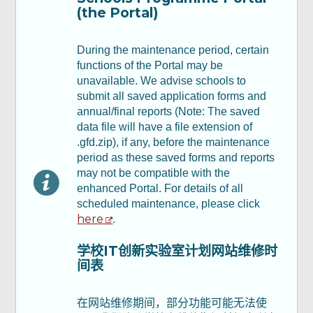
(the Portal)
Part B: Annual Report - Part II & III 乙部：
年度报告 - 第二及第三部分
During the maintenance period, certain
functions of the Portal may be
unavailable. We advise schools to
Part C : Financial Report 丙部：财务报告
submit all saved application forms and
annual/final reports (Note: The saved
Part D: Declaration 丁部：声明及承诺
data file will have a file extension of
.gfd.zip), if any, before the maintenance
period as these saved forms and reports
检查及确认
may not be compatible with the
enhanced Portal. For details of all
scheduled maintenance, please click
确认通知书
here
.
学校IT创新实验室计划网站维修时
间表
在网站维修期间，部分功能可能无法使