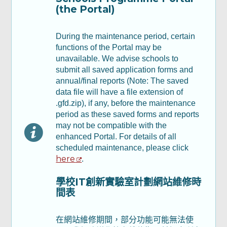
(the Portal)
Part B: Annual Report - Part II & III 乙部：
年度報告 - 第二及第三部分
During the maintenance period, certain
functions of the Portal may be
unavailable. We advise schools to
Part C : Financial Report 丙部：財務報告
submit all saved application forms and
annual/final reports (Note: The saved
Part D: Declaration 丁部：聲明及承諾
data file will have a file extension of
.gfd.zip), if any, before the maintenance
period as these saved forms and reports
檢查及確認
may not be compatible with the
enhanced Portal. For details of all
scheduled maintenance, please click
確認通知書
here
.
學校IT創新實驗室計劃網站維修時
間表
在網站維修期間，部分功能可能無法使