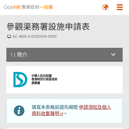
參觀渠務署設施申請表
SC-605-3-DSD001-001C
1
)
簡介
簡介
中華人民共和國
香港特別行政區政府
頁
渠務署
尾
申請人資料
菜
單
參觀資料
申請須知及個人
填寫本表格前請先細閱
資料收集聲明
。
聲明