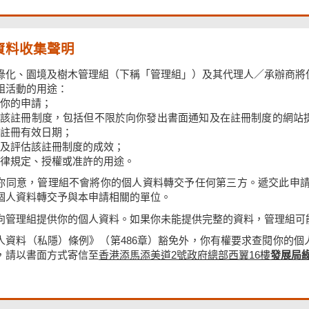
資料收集聲明
綠化、園境及樹木管理組（下稱「管理組」）及其代理人／承辦商將
組活動的用途：
你的申請；
行該註冊制度，包括但不限於向你發出書面通知及在註冊制度的網站
註冊有效日期；
及評估該註冊制度的成效；
律規定、授權或准許的用途。
你同意，管理組不會將你的個人資料轉交予任何第三方。遞交此申請，即
個人資料轉交予與本申請相關的單位。
向管理組提供你的個人資料。如果你未能提供完整的資料，管理組可
人資料（私隱）條例》（第486章）豁免外，你有權要求查閱你的
，請以書面方式寄信至
香港添馬添美道2號政府總部西翼16樓
發展局