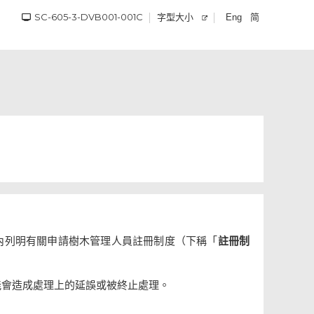
SC-605-3-DVB001-001C
字型大小
简
Eng
內列明有關申請樹木管理人員註冊制度（下稱「
註冊制
能會造成處理上的延誤或被終止處理。