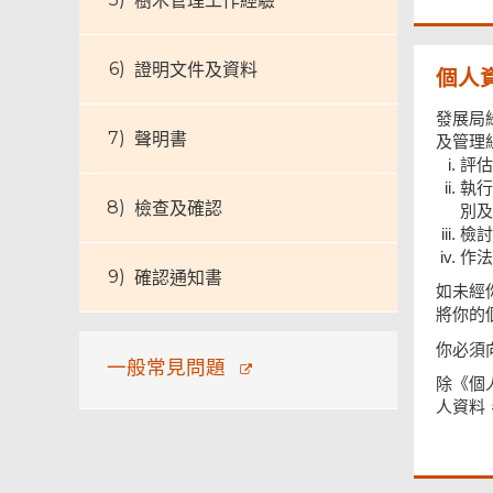
樹木管理工作經驗
證明文件及資料
個人
發展局
聲明書
及管理
評估
執
檢查及確認
別及
檢討
作法
確認通知書
如未經
將你的
頁
尾
你必須
菜
一般常見問題
單
除《個
人資料