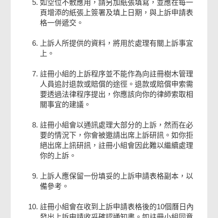
如空位不敷應用，請另加紙張填寫，並應在每一
頁增添的紙張上簽署及填上日期，與上訴申請表
格一併遞交。
上訴人所提供的資料，將用於處理有關上訴事宜
上。
註冊小組的上訴程序並不能作為向註冊樹木管理
人員追討退款或賠償的途徑。退款或賠償申索需
要透過法律程序提出，你應該向你的律師索取相
關事宜的建議。
註冊小組會以通訊處理大部分的上訴，然而在必
要的情況下，你會被邀請出席上訴研訊。如你拒
絕出席上訊研訊，註冊小組會因此難以繼續處理
你的上訴。
上訴人應保留一份填妥的上訴申請表格副本，以
備參考。
註冊小組會在收到上訴申請表格後的10個曆日內
發出上訴申請收妥確認通知書。如註冊小組同意