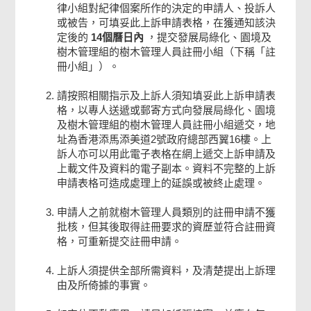
律小組對紀律個案所作的決定的申請人、投訴人
確認通知書
或被告，可填妥此上訴申請表格，在獲通知該決
定後的
14個曆日內
，提交發展局綠化、園境及
樹木管理組的樹木管理人員註冊小組（下稱「註
冊小組」）。
請按照相關指示及上訴人須知填妥此上訴申請表
格，以專人送遞或郵寄方式向發展局綠化、園境
及樹木管理組的樹木管理人員註冊小組遞交，地
址為香港添馬添美道2號政府總部西翼16樓。上
訴人亦可以用此電子表格在網上遞交上訴申請及
上載文件及資料的電子副本。資料不完整的上訴
申請表格可造成處理上的延誤或被終止處理。
申請人之前就樹木管理人員類別的註冊申請不獲
批核，但其後取得註冊要求的資歷並符合註冊資
格，可重新提交註冊申請。
上訴人須提供全部所需資料，及清楚提出上訴理
由及所倚據的事實。