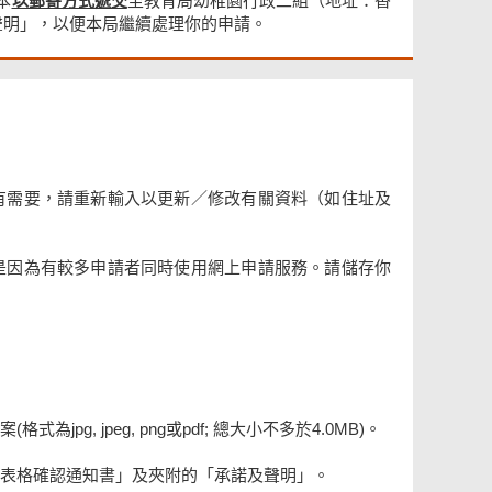
本
以郵寄⽅式遞交
⾄教育局幼稚園⾏政⼆組（地址：香
及聲明」，以便本局繼續處理你的申請。
有需要，請重新輸入以更新／修改有關資料（如住址及
是因為有較多申請者同時使用網上申請服務。請儲存你
, jpeg, png或pdf; 總大小不多於4.0MB)。
表格確認通知書」及夾附的「承諾及聲明」。