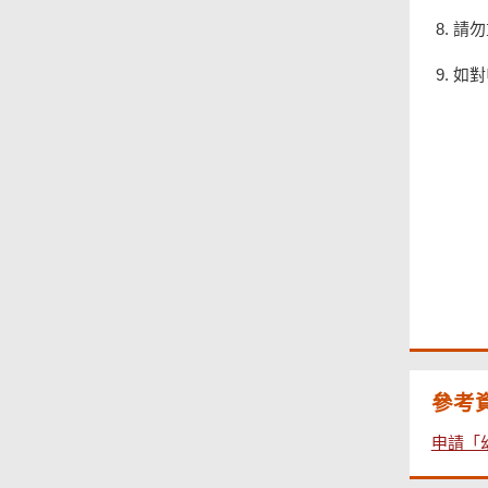
請勿
如對
頁
尾
菜
單
參考
申請「