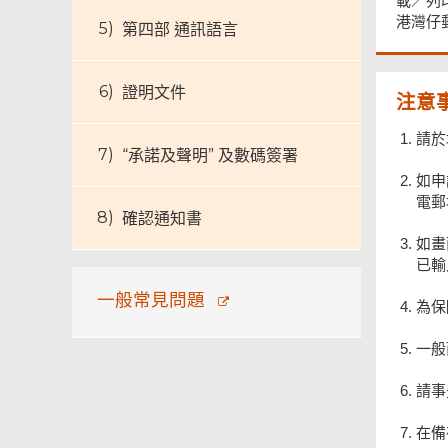
載／列
港灣仔
第四部 通訊語言
證明文件
注意事
請於
“承諾及聲明” 及數碼簽署
如申
電郵
確認通知書
如畫
已輸
一般常見問題
為保
一般
請事
在備