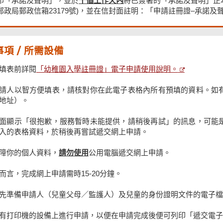
印「承諾及聲明」，並於
⼗個⼯作天內
將已簽署的「承諾及聲明」正
郵政局郵政信箱23179號)，並在信封⾯註明：「申請註冊證–承諾
項 / 所需設備
「幼稚園入學註冊證」電子申請使用說明。
填表前詳閱
請人以智方便填表，請核對你在此電子表格內所有預填的資料。如
地址）。
面顯示「很抱歉，服務暫時未能提供，請稍後再試」的訊息，可能
入的表格資料，於稍後再嘗試遞交網上申請。
障你的個人資料，
請勿使用
公用電腦遞交網上申請。
而言，完成網上申請需時15-20分鐘。
先準備申請人（兒童父母／監護人）及兒童的身份證明文件的電子檔案(格式為jpg
有打印機的設備上進行申請，以便在申請完成後便可列印「遞交電子