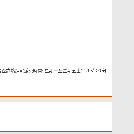
華語兒童家⻑查詢熱線)((辦公時間: 星期⼀⾄星期五上午 8 時 30 分