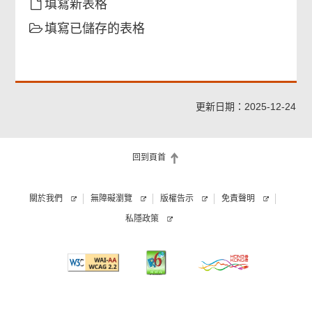
填寫新表格
填寫已儲存的表格
擬註冊校監
擬聘用註冊的教師
更新日期：2025-12-24
警告
回到頁首
附件 學校收取學費申請表
關於我們
無障礙瀏覽
版權告示
免責聲明
聲明
私隱政策
簽署
檢查及確認