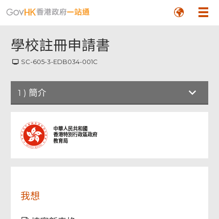
學校註冊申請書
SC-605-3-EDB034-001C
頁
1
)
簡介
尾
菜
單
簡介
中華人民共和國
香港特別行政區政府
教育局
申請人資料
擬辦學校詳情
我想
擬註冊校董