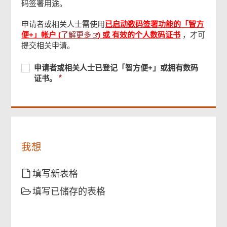
码签署用途。
申请者或相关人士需使用
已启动数码签署功能的「智方
签名
了解更多
便+」帐户 (
) 或
有效的个人数码证书
，才可
页
提交相关申请。
尾
菜
检查及确认
单
必
申
必
申请者或相关人士已登记「智方便+」或拥有数码
须
请
须
证书。
提
者
确认通知书
提
供
或
供
相
关
人
士
我想
已
登
记
填写新表格
「智
填写已储存的表格
方
便
+」
或