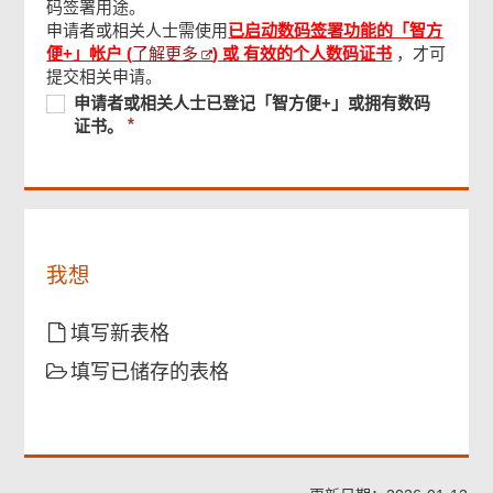
码签署用途。
申请者或相关人士需使用
已启动数码签署功能的「智方
页
了解更多
个人资料声明
便+」帐户 (
) 或
有效的个人数码证书
，才可
尾
菜
提交相关申请。
单
必
申
必
申请者或相关人士已登记「智方便+」或拥有数码
须
请
签署
须
证书。
提
者
提
供
或
供
相
检查及确认
关
人
士
确认通知书
我想
已
登
记
填写新表格
「智
填写已储存的表格
方
便
+」
或
拥
有