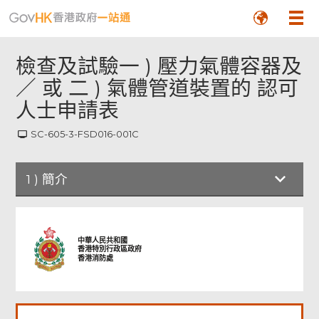
檢查及試驗一 ) 壓力氣體容器及
／ 或 二 ) 氣體管道裝置的 認可
人士申請表
SC-605-3-FSD016-001C
頁
尾
1
)
簡介
菜
單
中華人民共和國
香港特別行政區政府
香港消防處