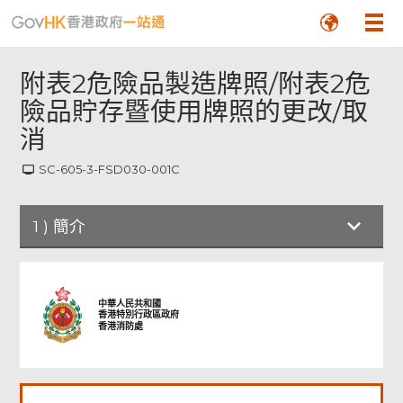
附表2危險品製造牌照/附表2危
險品貯存暨使用牌照的更改/取
消
SC-605-3-FSD030-001C
頁
尾
1
)
簡介
菜
單
中華人民共和國
香港特別行政區政府
香港消防處