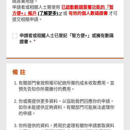
碼簽署用途。
申請者或相關人士需使用
已啟動數碼簽署功能的「智
(了解更多)
方便+」帳戶
或
有效的個人數碼證書
才可
提交相關申請。
必
申
必
申請者或相關人士已登記「智方便+」或擁有數碼
須
請
須
證書。
提
者
提
供
或
供
相
關
人
備 註
士
有關部門會按照複印紀錄所需的成本收取費用，並
已
預先告知你所需繳付的費用。
登
記
你或需提供更多資料，以協助我們回應你的申請。
「智
如你未能提供足夠資料，有關部門可能無法處理你
方
的申請。
便
+」
你所提供的資料，將用於處理有關你申請索取資料
或