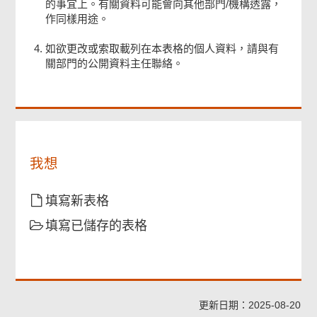
的事宜上。有關資料可能會向其他部門/機構透露，
擁
頁
作同樣用途。
有
尾
數
菜
單
如欲更改或索取載列在本表格的個人資料，請與有
碼
關部門的公開資料主任聯絡。
證
書。
我想
填寫新表格
填寫已儲存的表格
更新日期：2025-08-20