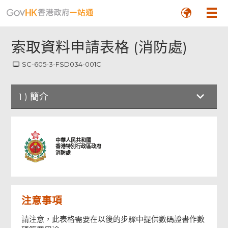
索取資料申請表格 (消防處)
SC-605-3-FSD034-001C
1
)
簡介
簡介
中華人民共和國
香港特別行政區政府
消防處
申請表
簽署
注意事項
請注意，此表格需要在以後的步驟中提供數碼證書作數
確認通知書