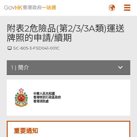
附表2危險品(第2/3/3A類)運送
牌照的申請/續期
SC-605-3-FSD041-001C
頁
尾
1
)
簡介
菜
單
中華人民共和國
香港特別行政區政府
香港消防處
重要通知