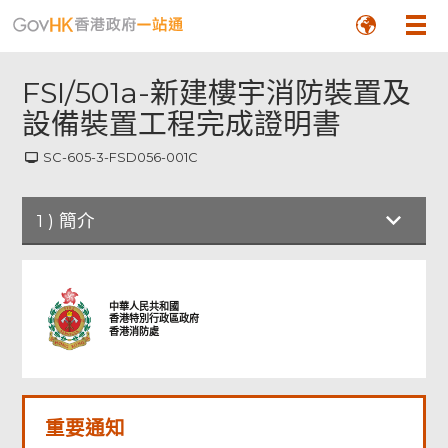
FSI/501a-新建樓宇消防裝置及
設備裝置工程完成證明書
SC-605-3-FSD056-001C
頁
尾
1
)
簡介
菜
單
中華人民共和國
香港特別行政區政府
香港消防處
重要通知