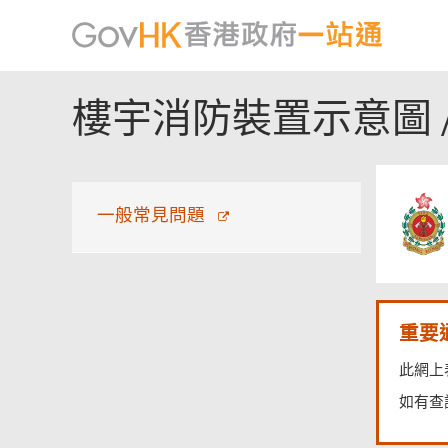
頁
樓宇消防裝置示意圖 / 
尾
菜
單
一般常見問題
重要
此網上
如有查詢，