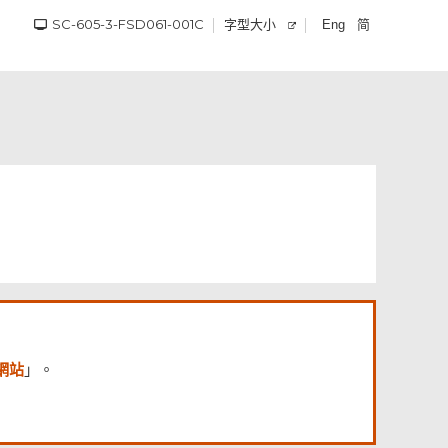
SC-605-3-FSD061-001C
字型大小
简
Eng
網站
」。