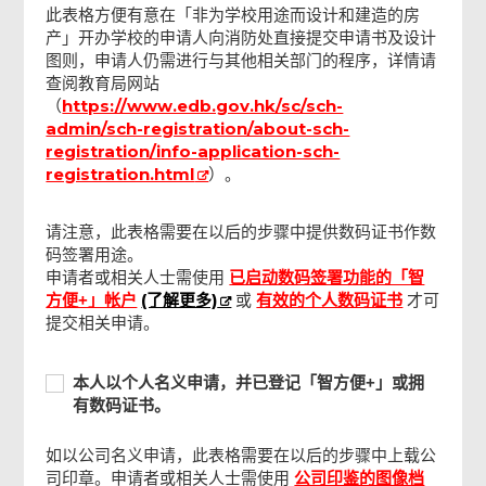
此表格方便有意在「非为学校用途而设计和建造的房
确认通知书
产」开办学校的申请人向消防处直接提交申请书及设计
图则，申请人仍需进行与其他相关部门的程序，详情请
查阅教育局网站
https://www.edb.gov.hk/sc/sch-
（
admin/sch-registration/about-sch-
registration/info-application-sch-
registration.html
）。
请注意，此表格需要在以后的步骤中提供数码证书作数
码签署用途。
申请者或相关人士需使用
已启动数码签署功能的「智
(了解更多)
方便+」帐户
或
有效的个人数码证书
才可
提交相关申请。
本
本人以个人名义申请，并已登记「智方便+」或拥
人
有数码证书。
以
个
如以公司名义申请，此表格需要在以后的步骤中上载公
人
页
司印章。申请者或相关人士需使用
公司印鉴的图像档