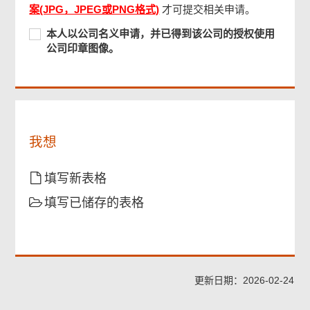
名
尾
案(JPG，JPEG或PNG格式)
才可提交相关申请。
菜
义
单
本
申
本人以公司名义申请，并已得到该公司的授权使用
人
请，
公司印章图像。
以
并
公
已
司
登
名
记
义
「智
申
方
我想
请，
便
并
+」
已
填写新表格
或
得
拥
填写已储存的表格
到
有
该
数
公
码
司
证
的
书。
授
更新日期：2026-02-24
权
使