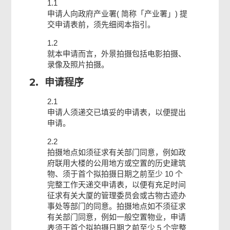
1.1
申请人
申请人向政府产业署( 简称「产业署」) 提
交申请表前，须先细阅本指引。
检查及确认
1.2
就本申请而言，外景拍摄包括电影拍摄、
录像及照片拍摄。
确认通知书
2.
申请程序
2.1
申请人须递交已填妥的申请表，以便提出
申请。
2.2
拍摄地点如须征求有关部门同意，例如政
府联用大楼的公用地方或空置的历史建筑
物、须于首个拟拍摄日期之前至少 10 个
完整工作天递交申请表，以便有充足时间
征求有关大厦的管理委员会或古物古迹办
事处等部门的同意。拍摄地点如不须征求
有关部门同意，例如一般空置物业，申请
表须于首个拟拍摄日期之前至少 5 个完整