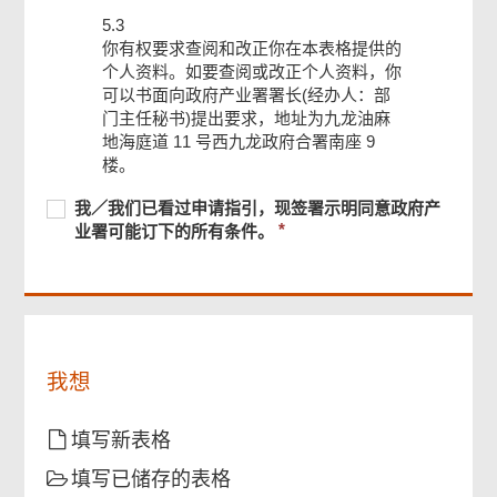
5.3
你有权要求查阅和改正你在本表格提供的
个人资料。如要查阅或改正个人资料，你
可以书面向政府产业署署长(经办人：部
门主任秘书)提出要求，地址为九龙油麻
地海庭道 11 号西九龙政府合署南座 9
页
尾
楼。
菜
单
必
我
必
我／我们已看过申请指引，现签署示明同意政府产
须
／
须
业署可能订下的所有条件。
提
我
提
供
们
供
已
看
过
申
我想
请
指
引，
填写新表格
现
填写已储存的表格
签