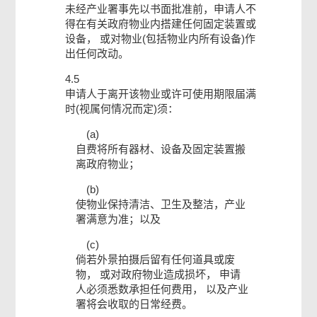
未经产业署事先以书面批准前，申请人不
得在有关政府物业内搭建任何固定装置或
设备， 或对物业(包括物业内所有设备)作
出任何改动。
4.5
申请人于离开该物业或许可使用期限届满
时(视属何情况而定)须：
(a)
自费将所有器材、设备及固定装置搬
离政府物业；
(b)
使物业保持清洁、卫生及整洁，产业
署满意为准；以及
(c)
倘若外景拍摄后留有任何道具或废
物， 或对政府物业造成损坏， 申请
人必须悉数承担任何费用， 以及产业
署将会收取的日常经费。