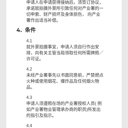
申请人在申请获得接纳后，须签订协议，
承诺就拍摄外景所引致任何对产业署的一
切申索、财产损坏及身体损伤， 向产业
署作出适当补偿。
4.
条件
4.1
就外景拍摄事宜，申请人须自行作出安
排，向有关主管当局领取任何所需牌照／
许可证。
4.2
未经产业署事先以书面同意前，严禁燃点
火种或使用烟花、爆炸品及任何烟火物
品。
4.3
申请人须遵照在场的产业署授权人员( 例
如产业署物业管理承办商的职员)所发出
的指引及指示。
4.4