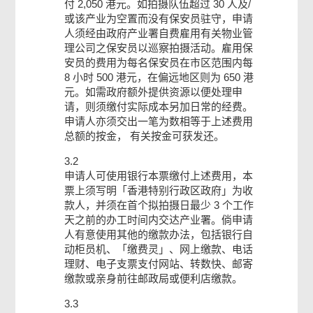
付 2,050 港元。如拍摄队伍超过 30 人及/
或该产业为空置而没有保安员驻守，申请
人须经由政府产业署自费雇用有关物业管
理公司之保安员以巡察拍摄活动。雇用保
安员的费用为每名保安员在市区范围内每
8 小时 500 港元，在偏远地区则为 650 港
元。如需政府额外提供资源以便处理申
请，则须缴付实际成本另加日常的经费。
申请人亦须交出一笔为数相等于上述费用
总额的按金， 有关按金可获发还。
3.2
申请人可使用银行本票缴付上述费用，本
票上须写明「香港特别行政区政府」为收
款人，并须在首个拟拍摄日最少 3 个工作
天之前的办工时间内交达产业署。倘申请
人有意使用其他的缴款办法，包括银行自
动柜员机、「缴费灵」、网上缴款、电话
理财、电子支票支付网站、转数快、邮寄
缴款或亲身前往邮政局或便利店缴款。
3.3