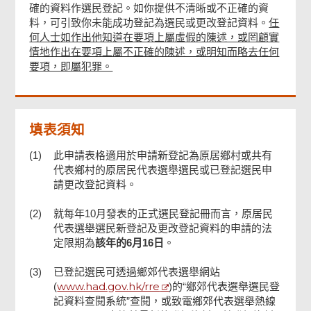
確的資料作選民登記。如你提供不清晰或不正確的資
聲明
料，可引致你未能成功登記為選民或更改登記資料。
任
何人士如作出他知道在要項上屬虛假的陳述，或罔顧實
情地作出在要項上屬不正確的陳述，或明知而略去任何
申請人簽署
要項，即屬犯罪。
確認通知書
填表須知
(1)
此申請表格適用於申請新登記為原居鄉村或共有
代表鄉村的原居民代表選舉選民或已登記選民申
請更改登記資料。
(2)
就每年10月發表的正式選民登記冊而言，原居民
代表選舉選民新登記及更改登記資料的申請的法
定限期為
該年的6月16日
。
(3)
已登記選民可透過鄉郊代表選舉網站
www.had.gov.hk/rre
(
)的“鄉郊代表選舉選民登
記資料查閱系統”查閱，或致電鄉郊代表選舉熱線