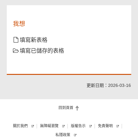
讀
供
以
上
填
我想
表
須
知。
填寫新表格
填寫已儲存的表格
更新日期：2026-03-16
回到頁首
關於我們
無障礙瀏覽
版權告示
免責聲明
私隱政策