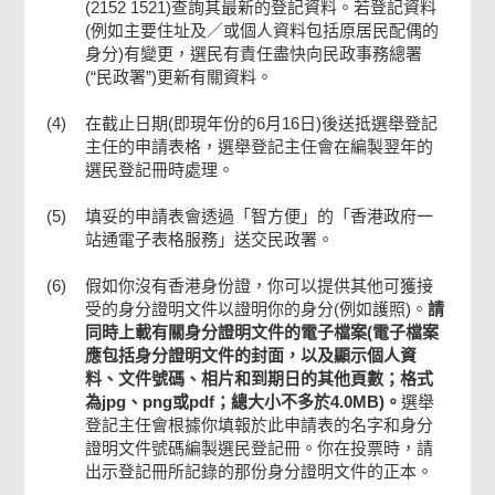
(2152 1521)查詢其最新的登記資料。若登記資料
(例如主要住址及／或個人資料包括原居民配偶的
身分)有變更，選民有責任盡快向民政事務總署
(“民政署”)更新有關資料。
(4)
在截止日期(即現年份的6月16日)後送抵選舉登記
主任的申請表格，選舉登記主任會在編製翌年的
選民登記冊時處理。
(5)
填妥的申請表會透過「智方便」的「香港政府一
站通電子表格服務」送交民政署。
(6)
假如你沒有香港身份證，你可以提供其他可獲接
受的身分證明文件以證明你的身分(例如護照)。
請
同時上載有關身分證明文件的電子檔案(電子檔案
應包括身分證明文件的封面，以及顯示個人資
料、文件號碼、相片和到期日的其他頁數；格式
為jpg、png或pdf；總大小不多於4.0MB)。
選舉
登記主任會根據你填報於此申請表的名字和身分
證明文件號碼編製選民登記冊。你在投票時，請
出示登記冊所記錄的那份身分證明文件的正本。