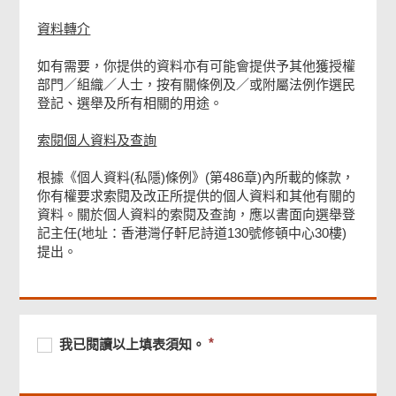
資料轉介
如有需要，你提供的資料亦有可能會提供予其他獲授權
部門／組織／人士，按有關條例及／或附屬法例作選民
登記、選舉及所有相關的用途。
索閱個人資料及查詢
根據《個人資料(私隱)條例》(第486章)內所載的條款，
你有權要求索閱及改正所提供的個人資料和其他有關的
資料。關於個人資料的索閱及查詢，應以書面向選舉登
記主任(地址：香港灣仔軒尼詩道130號修頓中心30樓)
提出。
頁
尾
菜
單
必
我
必
我已閱讀以上填表須知。
須
已
須
提
閱
提
供