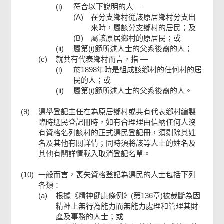
(i)
符合以下說明的人 —
(A)
在分支鄉村從該原居鄉村分支出
來時，屬該分支鄉村的居民；及
(B)
屬該原居鄉村的原居民；或
(ii)
屬第(i)節所述人士的父系後裔的人；
(c)
就共有代表鄉村而言，指 —
(i)
於1898年時是組成該鄉村的任何村的居
民的人；或
(ii)
屬第(i)節所述人士的父系後裔的人。
(9)
選舉登記主任在為原居鄉村或共有代表鄉村編製
臨時選民登記冊時，如有合理理由信納任何人沒
有資格名列該村的正式選民登記冊，須剔除其姓
名及其他有關詳情；同時須將該等人士的姓名及
其他有關詳情載入取消登記名單。
(10)
一般而言，喪失資格登記為選民的人士包括下列
各類：
(a)
根據《精神健康條例》(第136章)被裁斷為因
精神上無行為能力而無能力處理和管理其財
產及事務的人士；或