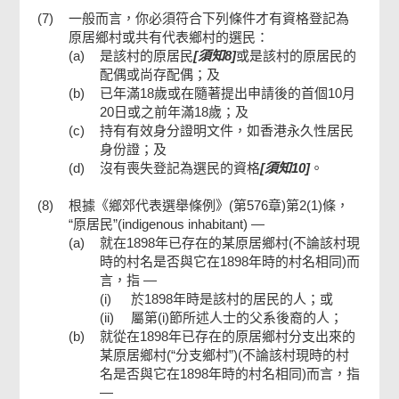
(7)
一般而言，你必須符合下列條件才有資格登記為
原居鄉村或共有代表鄉村的選民：
(a)
是該村的原居民
[須知8]
或是該村的原居民的
配偶或尚存配偶；及
(b)
已年滿18歲或在隨著提出申請後的首個10月
20日或之前年滿18歲；及
(c)
持有有效身分證明文件，如香港永久性居民
身份證；及
(d)
沒有喪失登記為選民的資格
[須知10]
。
(8)
根據《鄉郊代表選舉條例》(第576章)第2(1)條，
“原居民”(indigenous inhabitant) —
(a)
就在1898年已存在的某原居鄉村(不論該村現
時的村名是否與它在1898年時的村名相同)而
言，指 —
(i)
於1898年時是該村的居民的人；或
(ii)
屬第(i)節所述人士的父系後裔的人；
(b)
就從在1898年已存在的原居鄉村分支出來的
某原居鄉村(“分支鄉村”)(不論該村現時的村
名是否與它在1898年時的村名相同)而言，指
—