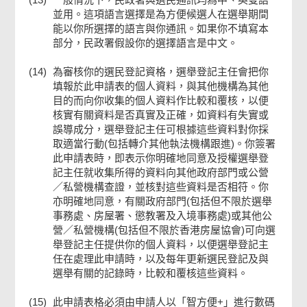
並用。這項語言選擇是為方便候選人在選舉期間
能以你所選擇的語言與你通訊。如果你不填寫本
部分，民政署假設你的選擇語言是中文。
(14)
為審核你的選民登記資格，選舉登記主任會把你
填報於此申請表的個人資料，與其他機構為其他
目的而向你收集的個人資料作比較和覆核，以便
核實有關資料是否真實及正確，如資料有失實或
誤導成分，選舉登記主任可根據這些資料對你採
取適當行動(包括轉介其他執法機構跟進)。你簽署
此申請表時，即表示你明確地同意及授權選舉登
記主任就收集所得的資料向其他政府部門或公營
／私營機構查證，並核對這些資料是否相符。你
亦明確地同意，有關政府部門(包括但不限於選舉
事務處、房屋署、懲教署及入境事務處)或其他公
營／私營機構(包括但不限於香港房屋協會)可向選
舉登記主任提供你的個人資料，以便選舉登記主
任在處理此申請時，以及每年更新選民登記及與
選舉有關的記錄時，比較和覆核這些資料。
(15)
此申請表格必須由申請人以「智方便+」進行數碼