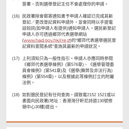
簽署，否則選舉登記主任不會處理你的申請。
(16)
民政署除會郵寄通知書予申請人確認已完成其新
登記／更改登記資料申請外，並會同時以手提電
話短訊(如申請人有提供)通知申請人。選民新登記
申請人亦可透過鄉郊代表選舉網站
www.had.gov.hk/rre
(
)的“鄉郊代表選舉選民登
記資料查閱系統”查詢其最新的申請狀況。
(17)
上列須知只為一般性指引。申請人亦應同時參閱
《鄉郊代表選舉條例》(第576章)、《選舉管理委
員會條例》(第541章)及《選舉(舞弊及非法行為)
條例》(第554章)，以及根據此等條例訂立的附屬
法例。
(18)
如對選民登記有任何查詢，請致電2152 1521或以
書面向民政署(地址：香港灣仔軒尼詩道130號修
頓中心30樓)提出。