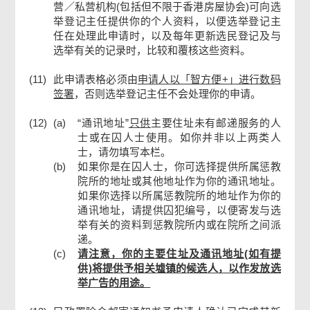
营／私营机构(包括但不限于香港房屋协会)可向选
举登记主任提供你的个人资料，以便选举登记主
任在处理此申请时，以及每年更新选民登记及与
选举有关的记录时，比较和覆核这些资料。
(11)
此申请表格必须由
申请人以「智方便+」进行数码
签署
，否则选举登记主任不会处理你的申请。
(12)
(a)
“通讯地址”
只供
主要住址未有邮递服务的人
士或在囚人士使用。如你并非以上两类人
士，请勿填写本栏。
(b)
如果你是在囚人士，你可选择提供所属惩教
院所的地址或其他地址作为你的通讯地址。
如果你选择以所属惩教院所的地址作为你的
通讯地址，请提供囚犯编号，以便寄发与选
举有关的资料到惩教院所内或在院所之间派
递。
(c)
请注意，你的主要住址及通讯地址(如有提
供)将提供予相关墟镇的候选人，以作发放选
举广告的用途。