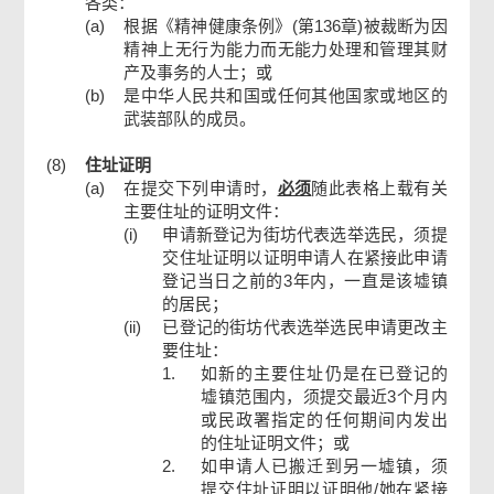
各类：
(a)
根据《精神健康条例》(第136章)被裁断为因
精神上无行为能力而无能力处理和管理其财
产及事务的人士；或
(b)
是中华人民共和国或任何其他国家或地区的
武装部队的成员。
(8)
住址证明
(a)
在提交下列申请时，
必须
随此表格上载有关
主要住址的证明文件：
(i)
申请新登记为街坊代表选举选民，须提
交住址证明以证明申请人在紧接此申请
登记当日之前的3年内，一直是该墟镇
的居民；
(ii)
已登记的街坊代表选举选民申请更改主
要住址：
1.
如新的主要住址仍是在已登记的
墟镇范围内，须提交最近3个月内
或民政署指定的任何期间内发出
的住址证明文件；或
2.
如申请人已搬迁到另一墟镇，须
提交住址证明以证明他/她在紧接