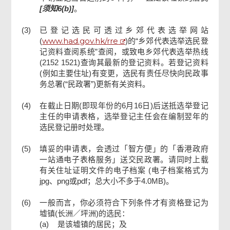
[须知6(b)]
。
(3)
已登记选民可透过乡郊代表选举网站
www.had.gov.hk/rre
(
)的“乡郊代表选举选民登
记资料查阅系统”查阅，或致电乡郊代表选举热线
(2152 1521)查询其最新的登记资料。若登记资料
(例如主要住址)有变更，选民有责任尽快向民政事
务总署(“民政署”)更新有关资料。
(4)
在截止日期(即现年份的6月16日)后送抵选举登记
主任的申请表格，选举登记主任会在编制翌年的
选民登记册时处理。
(5)
填妥的申请表，会透过「智方便」的「香港政府
一站通电子表格服务」送交民政署。请同时上载
有关住址证明文件的电子档案 (电子档案格式为
jpg、png或pdf；总大小不多于4.0MB)。
(6)
一般而言，你必须符合下列条件才有资格登记为
墟镇(长洲／坪洲)的选民：
(a)
是该墟镇的居民；及