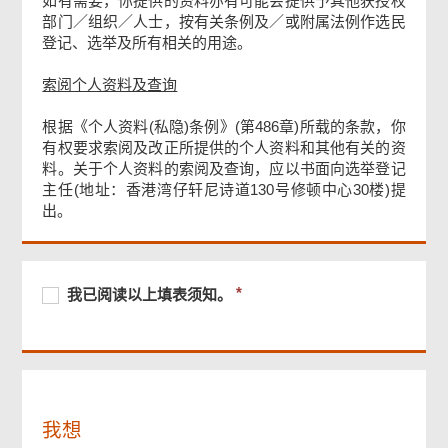
如有需要，你提供的资料亦有可能会提供予其他获授权
部门／组织／人士，按有关条例及／或附属法例作选民
登记、选举及所有相关的用途。
索阅个人资料及查询
根据《个人资料(私隐)条例》(第486章)所载的条款，你
有权要求索阅及改正所提供的个人资料和其他有关的资
料。关于个人资料的索阅及查询，应以书面向选举登记
主任(地址：香港湾仔轩尼诗道130号修顿中心30楼)提
出。
页
尾
菜
单
必
我
必
我已阅读以上填表须知。
须
已
须
提
阅
提
供
读
供
以
上
填
我想
表