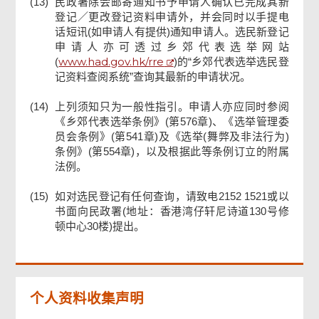
(13)
民政署除会邮寄通知书予申请人确认已完成其新
登记／更改登记资料申请外，并会同时以手提电
话短讯(如申请人有提供)通知申请人。选民新登记
申请人亦可透过乡郊代表选举网站
www.had.gov.hk/rre
(
)的“乡郊代表选举选民登
记资料查阅系统”查询其最新的申请状况。
(14)
上列须知只为一般性指引。申请人亦应同时参阅
《乡郊代表选举条例》(第576章)、《选举管理委
员会条例》(第541章)及《选举(舞弊及非法行为)
条例》(第554章)，以及根据此等条例订立的附属
法例。
(15)
如对选民登记有任何查询，请致电2152 1521或以
书面向民政署(地址：香港湾仔轩尼诗道130号修
顿中心30楼)提出。
个人资料收集声明