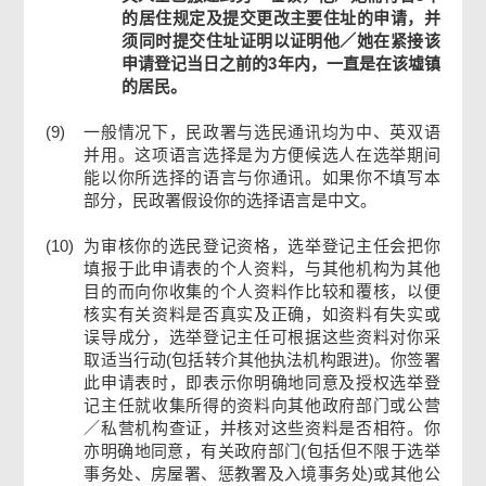
的居住规定及提交更改主要住址的申请，并
须同时提交住址证明以证明他／她在紧接该
申请登记当日之前的3年内，一直是在该墟镇
的居民。
(9)
一般情况下，民政署与选民通讯均为中、英双语
并用。这项语言选择是为方便候选人在选举期间
能以你所选择的语言与你通讯。如果你不填写本
部分，民政署假设你的选择语言是中文。
(10)
为审核你的选民登记资格，选举登记主任会把你
填报于此申请表的个人资料，与其他机构为其他
目的而向你收集的个人资料作比较和覆核，以便
核实有关资料是否真实及正确，如资料有失实或
误导成分，选举登记主任可根据这些资料对你采
取适当行动(包括转介其他执法机构跟进)。你签署
此申请表时，即表示你明确地同意及授权选举登
记主任就收集所得的资料向其他政府部门或公营
／私营机构查证，并核对这些资料是否相符。你
亦明确地同意，有关政府部门(包括但不限于选举
事务处、房屋署、惩教署及入境事务处)或其他公