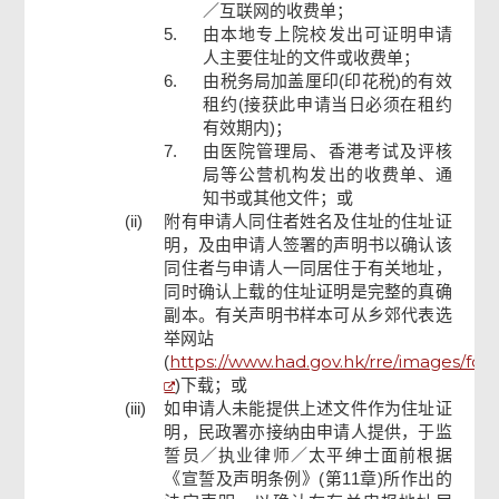
／互联网的收费单；
5.
由本地专上院校发出可证明申请
人主要住址的文件或收费单；
6.
由税务局加盖厘印(印花税)的有效
租约(接获此申请当日必须在租约
有效期内)；
7.
由医院管理局、香港考试及评核
局等公营机构发出的收费单、通
知书或其他文件；或
(ii)
附有申请人同住者姓名及住址的住址证
明，及由申请人签署的声明书以确认该
同住者与申请人一同居住于有关地址，
同时确认上载的住址证明是完整的真确
副本。有关声明书样本可从乡郊代表选
举网站
https://www.had.gov.hk/rre/images/for
(
)
下载；或
(iii)
如申请人未能提供上述文件作为住址证
明，民政署亦接纳由申请人提供，于监
誓员／执业律师／太平绅士面前根据
《宣誓及声明条例》(第11章)所作出的