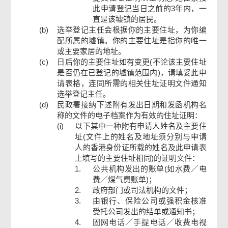
此申请登记当日之前的3年内，一
直是该墟镇的居民。
(b)
选举登记主任会根据你的主要住址，为你编
配所属的墟镇。你的主要住址是指你的唯一
或主要家居的地址。
(c)
日后你的主要住址如有变更(不论该主要住址
是否仍在已登记的墟镇范围内)，请填妥此申
请表格，连同所需的相关住址证明文件通知
选举登记主任。
(d)
民政署接纳下述附有发出日期和发函机构名
称的文件的电子档案作为有效的住址证明：
(i)
以下其中一种附有申请人姓名及主要住
址(文件上的姓名及地址须分别与申请
人的香港身份证所载的姓名及此申请表
上填写的主要住址相同)的证明文件：
1.
公共机构发出的账单(如水费／电
费／煤气费账单)；
2.
政府部门或司法机构的文件；
3.
由银行、保险公司或强积金核准
受托公司发出的结单或通知书；
4.
固网电话／手提电话／收费电视