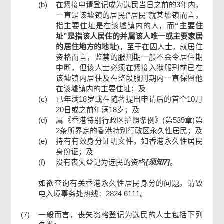
(b)
在紧接申请登记成为选民当日之前的3年内，
一直是该墟镇的居民(“居民”就某墟镇而言，
指主要住址是在该墟镇内的人，而
“主要住
址”是指该人居住的并属该人唯一或主要家居
的居住地方的地址
)。至于在囚人士，就居住
资格而言，监禁的服刑期一般不会令居住期
中断，但该人士必须在紧接入狱服刑前已在
该墟镇内居住及在整段服刑期内一直保留他
在该墟镇内的主要住址；及
(c)
已年满18岁或在随著提出申请后的首个10月
20日或之前年满18岁；及
(d)
属《香港特别行政区护照条例》(第539章)第
2条所界定的香港特别行政区永久性居民；及
(e)
持有有效身分证明文件，如香港永久性居民
身份证；及
(f)
没有丧失登记为选民的资格
[须知7]
。
如欲查询有关香港永久性居民身分的问题，请致
电入境事务处热线：2824 6111。
(7)
一般而言，丧失资格登记为选民的人士
包括
下列