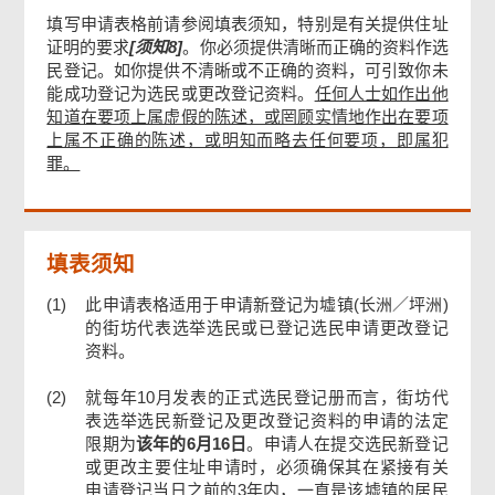
填写申请表格前请参阅填表须知，特别是有关提供住址
证明的要求
[须知8]
。你必须提供清晰而正确的资料作选
声明
民登记。如你提供不清晰或不正确的资料，可引致你未
能成功登记为选民或更改登记资料。
任何人士如作出他
知道在要项上属虚假的陈述，或罔顾实情地作出在要项
申请人签署
上属不正确的陈述，或明知而略去任何要项，即属犯
罪。
确认通知书
填表须知
(1)
此申请表格适用于申请新登记为墟镇(长洲／坪洲)
的街坊代表选举选民或已登记选民申请更改登记
资料。
(2)
就每年10月发表的正式选民登记册而言，街坊代
表选举选民新登记及更改登记资料的申请的法定
限期为
该年的6月16日
。申请人在提交选民新登记
或更改主要住址申请时，必须确保其在紧接有关
申请登记当日之前的3年内，一直是该墟镇的居民