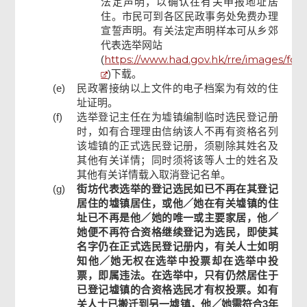
法定声明，以确认在有关申报地址居
住。市民可到各区民政事务处免费办理
宣誓声明。有关法定声明样本可从乡郊
代表选举网站
https://www.had.gov.hk/rre/images/for
(
)
下载。
(e)
民政署接纳以上文件的电子档案为有效的住
址证明。
(f)
选举登记主任在为墟镇编制临时选民登记册
时，如有合理理由信纳该人不再有资格名列
该墟镇的正式选民登记册，须剔除其姓名及
其他有关详情；同时须将该等人士的姓名及
其他有关详情载入取消登记名单。
(g)
街坊代表选举的登记选民如已不再在其登记
居住的墟镇居住，或他／她在有关墟镇的住
址已不再是他／她的唯一或主要家居，他／
她便不再符合资格继续登记为选民，即使其
名字仍在正式选民登记册内，有关人士如明
知他／她无权在选举中投票却在选举中投
票，即属违法。在选举中，只有仍然居住于
已登记墟镇的合资格选民才有权投票。如有
关人士已搬迁到另一墟镇，他／她需符合3年