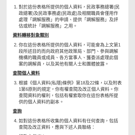
調解服務過程中列席人士
對於這份表格所提供的個人資料，民政事務總署(民
政總署)及民政事務處(民政處)及相關職員會僅用作
處理「調解服務」的申請、提供「調解服務」及評
爭議事項
估或統計「調解服務」之用。
資料轉移對象類別
相關資料文件
你在這份表格所提供的個人資料，可能會為上文第1
段所述目的而向政府其他政策局、部門、參與調解
機構的職員或成員、各方當事人、獲委派處理此個
調解會議地點
案的調解員，以及其他有關人士和團體披露。
查閱個人資料
注意事項
根據《個人資料(私隱)條例》第18及22條，以及附表
1第6原則的規定，你有權查閱及改正個人資料。你
查閱資料的權利，包括有權索取你在這份表格所提
檢查及確認
供的個人資料的副本。
查詢
確認通知書
如對這份表格所收集的個人資料有任何查詢，包括
查閱及改正資料，應與下述人員聯絡：