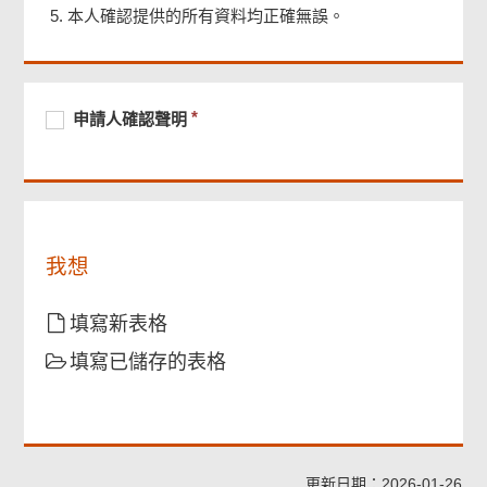
本人確認提供的所有資料均正確無誤。
頁
尾
菜
單
必
申
必
申請人確認聲明
須
請
須
提
人
提
供
確
供
認
聲
明
我想
填寫新表格
填寫已儲存的表格
更新日期：2026-01-26