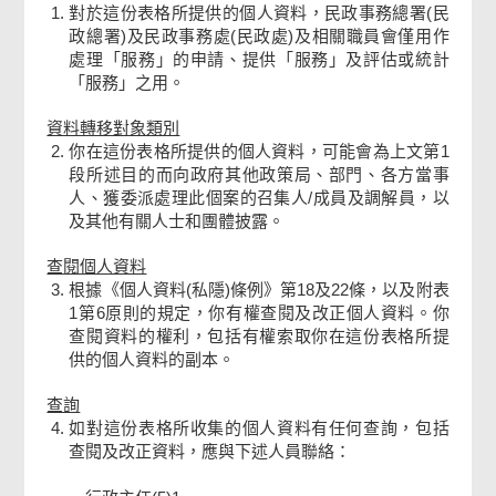
對於這份表格所提供的個人資料，民政事務總署(民
「服務」過程中列席人士
政總署)及民政事務處(民政處)及相關職員會僅用作
處理「服務」的申請、提供「服務」及評估或統計
「服務」之用。
爭議事項
資料轉移對象類別
你在這份表格所提供的個人資料，可能會為上文第1
相關資料文件
段所述目的而向政府其他政策局、部門、各方當事
人、獲委派處理此個案的召集人/成員及調解員，以
及其他有關人士和團體披露。
檢查及確認
查閱個人資料
根據《個人資料(私隱)條例》第18及22條，以及附表
確認通知書
1第6原則的規定，你有權查閱及改正個人資料。你
查閱資料的權利，包括有權索取你在這份表格所提
供的個人資料的副本。
查詢
如對這份表格所收集的個人資料有任何查詢，包括
查閱及改正資料，應與下述人員聯絡：