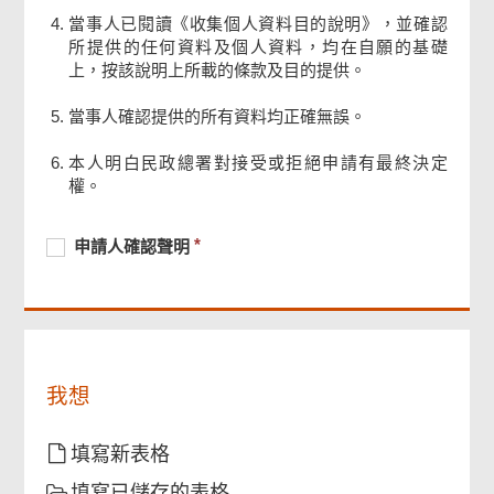
當事人已閱讀《收集個人資料目的說明》，並確認
所提供的任何資料及個人資料，均在自願的基礎
上，按該說明上所載的條款及目的提供。
當事人確認提供的所有資料均正確無誤。
頁
本人明白民政總署對接受或拒絕申請有最終決定
尾
權。
菜
單
必
申
必
申請人確認聲明
須
請
須
提
人
提
供
確
供
認
聲
明
我想
填寫新表格
填寫已儲存的表格