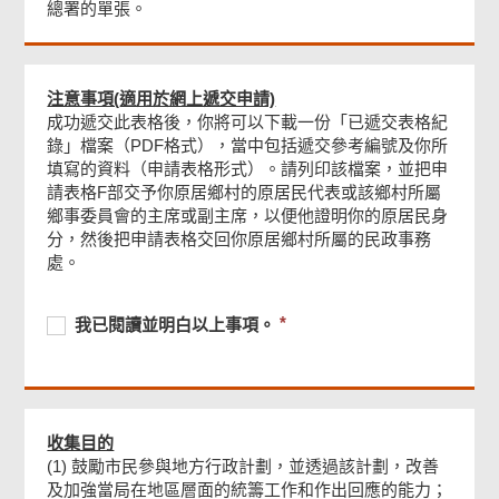
總署的單張。
D 部 ─ 其他支持這項申請的資料
注意事項(適用於網上遞交申請)
成功遞交此表格後，你將可以下載一份「已遞交表格紀
E 部 ─ 申請人的聲明
錄」檔案（PDF格式），當中包括遞交參考編號及你所
填寫的資料（申請表格形式）。請列印該檔案，並把申
請表格F部交予你原居鄉村的原居民代表或該鄉村所屬
申請人簽署
鄉事委員會的主席或副主席，以便他證明你的原居民身
分，然後把申請表格交回你原居鄉村所屬的民政事務
處。
檢查及確認
必
我
必
我已閱讀並明白以上事項。
須
已
須
確認通知書
提
閱
提
供
讀
供
並
明
收集目的
白
(1) 鼓勵市民參與地方行政計劃，並透過該計劃，改善
以
及加強當局在地區層面的統籌工作和作出回應的能力；