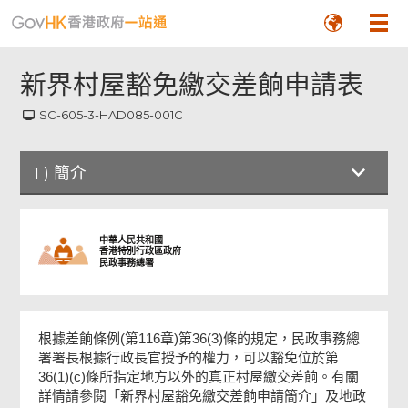
新界村屋豁免繳交差餉申請表
SC-605-3-HAD085-001C
1
)
簡介
簡介
中華人民共和國
香港特別行政區政府
民政事務總署
A 部 ─ 申請人(即申請豁免差餉物業的住用人)
的資料
根據差餉條例(第116章)第36(3)條的規定，民政事務總
B 部 ─ 申請豁免差餉的物業資料
署署長根據行政長官授予的權力，可以豁免位於第
36(1)(c)條所指定地方以外的真正村屋繳交差餉。有關
詳情請參閱「新界村屋豁免繳交差餉申請簡介」及地政
C 部 ─ 住用情況