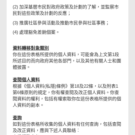
上
(2) 加深基層市民對政府政策及計劃的了解，並監察市
事
民對這些政策及計劃的反應；
項。
(3) 推廣社區參與活動及推動市民參與社區事務；
(4) 處理豁免差餉個案。
資料轉移對象類別
你在這份表格所提供的個人資料，可能會為上文第1段
所述目的而向政府其他各部門，以及其他有關人士和團
體披露。
查閱個人資料
根據《個人資料(私隱)條例》第18及22條，以及附表1
第6條原則的規定，你有權查閱及改正個人資料。你查
閱資料的權利，包括有權索取你在這份表格所提供的個
人資料的副本。
查詢
如對這份表格所收集的個人資料有任何查詢，包括查閱
及改正資料，應與下述人員聯絡︰