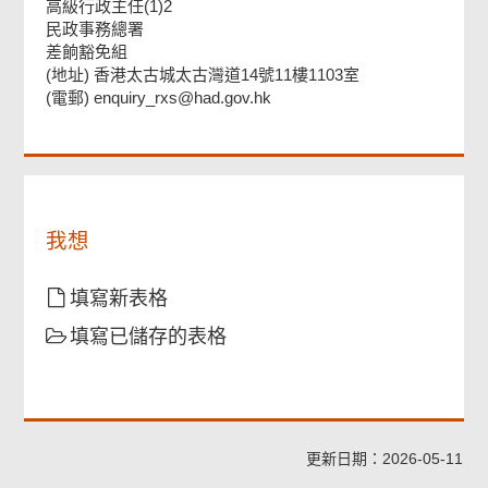
頁
高級行政主任(1)2
尾
民政事務總署
菜
差餉豁免組
單
(地址) 香港太古城太古灣道14號11樓1103室
(電郵) enquiry_rxs@had.gov.hk
我想
填寫新表格
填寫已儲存的表格
更新日期：2026-05-11