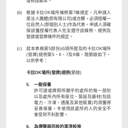
或核證副本。
(b)
根據卡拉OK場所條例第7條規定，凡申請人
是法人團體(即有限公司)或合夥，必須授權一
位自然人(即個別人士)作為代表。申請人須確
保該獲授權代表人完全遵守該條例、規例及
發證或發牌條件的規定。
(c)
就本表格第5部份(d)項所提及的卡拉OK場所
(發牌)規例第5、6、7及8條，現節錄如下，
以供參考：
卡拉OK場所(發牌)規例
(節錄)
5.
一般保養
許可證或牌照所關乎的處所的每一部份
以及處所內所有座位、裝設及器材(包括
電力、冷凍、通風及其他裝置)均須獲得
妥善保養，令使用該處所的人的安全不
會受到不利影響。
6.
為傳聲器而設的潔淨設施