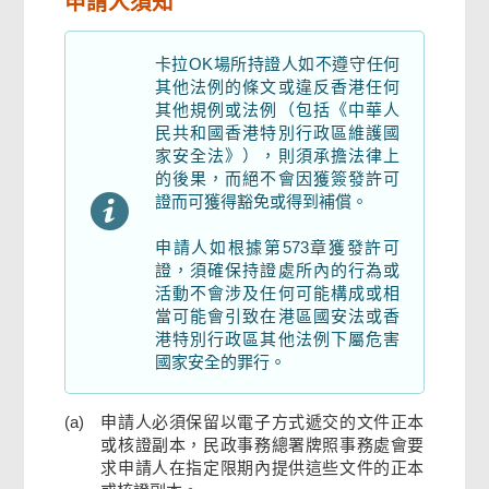
申請人須知
聲明
卡拉OK場所持證人如不遵守任何
其他法例的條文或違反香港任何
其他規例或法例（包括《中華人
夾附所需文件
民共和國香港特別行政區維護國
家安全法》），則須承擔法律上
的後果，而絕不會因獲簽發許可
申請人數碼簽署
證而可獲得豁免或得到補償。
申請人如根據第573章獲發許可
檢查及確認
證，須確保持證處所內的行為或
活動不會涉及任何可能構成或相
當可能會引致在港區國安法或香
確認通知書
港特別行政區其他法例下屬危害
國家安全的罪行。
(a)
申請人必須保留以電子方式遞交的文件正本
或核證副本，民政事務總署牌照事務處會要
求申請人在指定限期內提供這些文件的正本