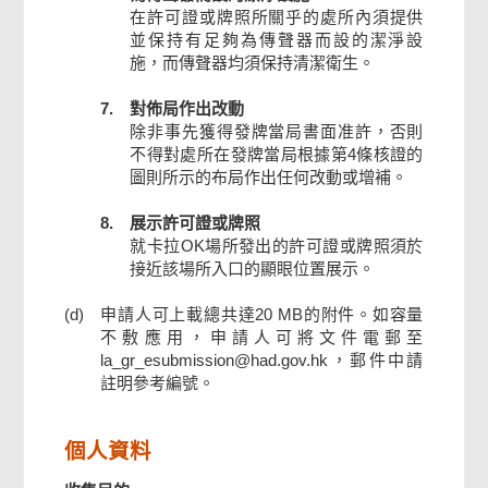
在許可證或牌照所關乎的處所內須提供
並保持有足夠為傳聲器而設的潔淨設
施，而傳聲器均須保持清潔衛生。
7.
對佈局作出改動
除非事先獲得發牌當局書面准許，否則
不得對處所在發牌當局根據第4條核證的
圖則所示的布局作出任何改動或增補。
8.
展示許可證或牌照
就卡拉OK場所發出的許可證或牌照須於
接近該場所入口的顯眼位置展示。
(d)
申請人可上載總共達20 MB的附件。如容量
不敷應用，申請人可將文件電郵至
la_gr_esubmission@had.gov.hk，郵件中請
註明參考編號。
個人資料