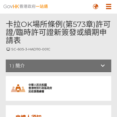
卡拉OK場所條例(第573章)許可
證/臨時許可證新簽發或續期申
請表
SC-605-3-HAD110-001C
1
)
簡介
簡介
中華人民共和國
香港特別行政區政府
民政事務總署
申請人填寫部分
個別人士／法人團體／合夥填寫部分