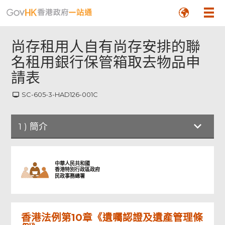
尚存租用人自有尚存安排的聯
名租用銀行保管箱取去物品申
請表
SC-605-3-HAD126-001C
1
)
簡介
簡介
中華人民共和國
香港特別行政區政府
民政事務總署
申請表格
香港法例第10章《遺囑認證及遺產管理條
簽署和聲明