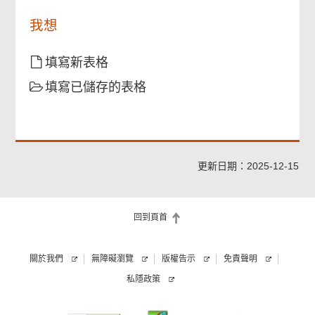
人
並
視
員
未
我想
過
協
發
程；
助)
出；
填寫新表格
擬
備
填寫已儲存的表格
了
一
份
保
管
箱
更新日期：2025-12-15
物
品
清
回到頁首
單；
關於我們
無障礙瀏覽
版權告示
免責聲明
私隱政策