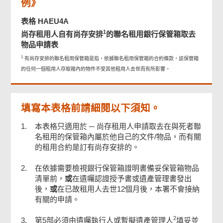
例》
表格 HAEU4A
上載文件
1
尚存租用人自有尚存安排
的聯名租用銀行保管箱取去
物品申請表
聯絡資料
1
有尚存安排的聯名租用保管箱是指，依據聯名租用保管箱的合約條款，該保管箱
的任何一個租用人存取箱內的物件不受其他租用人去世而有所影響。
檢查及確認
填寫本表格前請細閱以下須知。
確認通知書
1.
本表格只適用於 ─ 尚存租用人申請取去在與死者聯
名租用的保管箱內屬於他自己的文件/物品，而有關
的租用合約是訂有尚存安排的。
2.
在依據需要檢視銀行保管箱證明書備妥保管箱物品
清單前，
或
在遺囑認證授予書或遺產管理書發出
後，
或
在已故租用人去世12個月後，本署不會接納
有關的申請。
2
3.
第5部必須由遺囑執行人或暫擬遺產管理人
填妥並