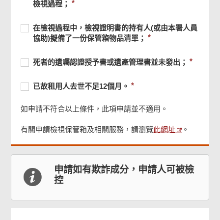
須
署
須
檢視過程；
申
提
遺
提
請
供
產
供
必
在
必
在檢視過程中，檢視證明書的持有人(或由本署人員
人
受
須
檢
須
協助)擬備了一份保管箱物品清單；
聯
益
提
視
提
名
人
供
過
供
必
租
死
必
死者的遺囑認證授予書或遺產管理書並未發出；
支
程
須
用
者
須
援
中，
提
銀
的
提
必
組
已
必
已故租用人去世不足12個月。
檢
供
行
遺
供
須
的
故
須
視
保
囑
提
人
租
提
證
如申請不符合以上條件，此項申請並不適用。
管
認
供
員
用
供
明
箱，
證
曾
人
書
此網址
有關申請檢視保管箱及相關服務，請瀏覽
。
頁
而
授
到
去
的
尾
保
予
場
世
菜
持
管
書
見
不
單
有
箱
或
證
足
申請如有欺詐成分，申請人可被檢
人
有
遺
保
12
控
(或
尚
產
管
個
由
存
管
箱
月。
本
安
理
的
署
排；
書
檢