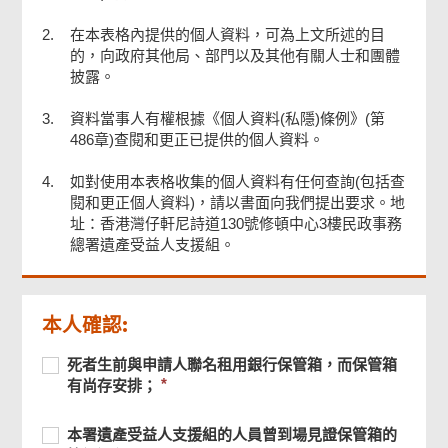
2.
在本表格內提供的個人資料，可為上文所述的目
的，向政府其他局、部門以及其他有關人士和團體
披露。
3.
資料當事人有權根據《個人資料(私隱)條例》(第
486章)查閱和更正已提供的個人資料。
4.
如對使用本表格收集的個人資料有任何查詢(包括查
閱和更正個人資料)，請以書面向我們提出要求。地
址：香港灣仔軒尼詩道130號修頓中心3樓民政事務
總署遺產受益人支援組。
本人確認:
必
死
必
死者生前與申請人聯名租用銀行保管箱，而保管箱
須
者
須
有尚存安排；
提
生
提
供
前
供
必
本
必
本署遺產受益人支援組的人員曾到場見證保管箱的
與