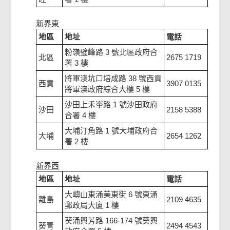
新界東
地區
地址
電話
粉嶺璧峰路 3 號北區政府合
北區
2675 1719
署 3 樓
將軍澳坑口培成路 38 號西貢
西貢
3907 0135
將軍澳政府綜合大樓 5 樓
沙田上禾輋路 1 號沙田政府
沙田
2158 5388
合署 4 樓
大埔汀角路 1 號大埔政府合
大埔
2654 1262
署 2 樓
新界西
地區
地址
電話
大嶼山東涌美東街 6 號東涌
離島
2109 4635
郵政局大廈 1 樓
葵涌興芳路 166-174 號葵興
葵青
2494 4543