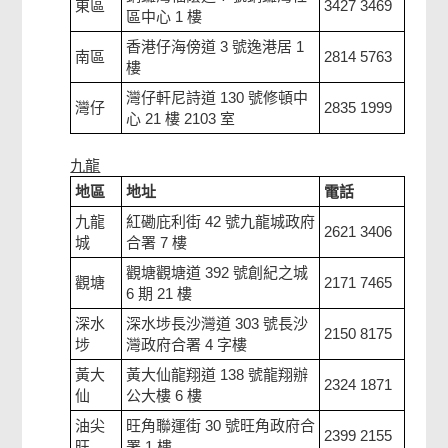
東區
3427 3469
區中心 1 樓
香港仔海傍道 3 號逸港居 1
南區
2814 5763
樓
灣仔軒尼詩道 130 號修頓中
灣仔
2835 1999
心 21 樓 2103 室
九龍
地區
地址
電話
九龍
紅磡庇利街 42 號九龍城政府
2621 3406
城
合署 7 樓
觀塘觀塘道 392 號創紀之城
觀塘
2171 7465
6 期 21 樓
深水
深水埗長沙灣道 303 號長沙
2150 8175
埗
灣政府合署 4 字樓
黃大
黃大仙龍翔道 138 號龍翔辦
2324 1871
仙
公大樓 6 樓
油尖
旺角聯運街 30 號旺角政府合
2399 2155
旺
署 1 樓