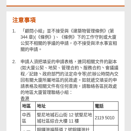
注意事項
1.
「顧問小組」並不接受與《建築物管理條例》(第
344 章)(《條例》)、《條例》下的工作守則或大廈
公契不相關的爭議的申請，亦不接受與滲水事宜相
關的申請。
2.
申請人須把填妥的申請表格，連同相關文件的副本
(如大廈公契、地契、管理合約丶服務合約丶會議議
程╱記錄丶政府部門的法定命令等)於辦公時間內交
回有關大廈所屬地區的民政處。如就遞交填妥的申
請表格及相關文件有任何查詢，請聯絡各區民政處
的地區大廈管理聯絡小組：
香港
地區
地址
電話
中西
堅尼地城石山街 12 號堅尼地
2119 5010
區
城社區綜合大樓 11 樓
銅鑼灣福蔭道 7 號銅鑼灣社