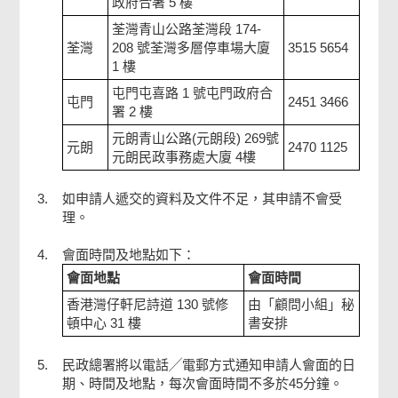
政府合署 5 樓
荃灣青山公路荃灣段 174-
荃灣
208 號荃灣多層停車場大廈
3515 5654
1 樓
屯門屯喜路 1 號屯門政府合
屯門
2451 3466
署 2 樓
元朗青山公路(元朗段) 269號
元朗
2470 1125
元朗民政事務處大廈 4樓
3.
如申請人遞交的資料及文件不足，其申請不會受
理。
4.
會面時間及地點如下：
會面地點
會面時間
香港灣仔軒尼詩道 130 號修
由「顧問小組」秘
頓中心 31 樓
書安排
5.
民政總署將以電話╱電郵方式通知申請人會面的日
期、時間及地點，每次會面時間不多於45分鐘。