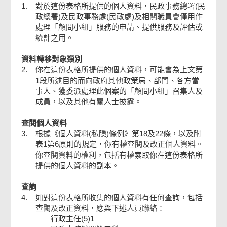
1.
對於這份表格所提供的個人資料，民政事務總署(民
確認通知書
政總署)及民政事務處(民政處)及相關職員會僅用作
處理「顧問小組」服務的申請、提供服務及評估或
統計之用。
資料轉移對象類別
2.
你在這份表格所提供的個人資料，可能會為上文第
1段所述目的而向政府其他政策局、部門、各方當
事人、獲委派處理此個案的「顧問小組」召集人及
成員，以及其他有關人士披露。
查閱個人資料
3.
根據《個人資料(私隱)條例》第18及22條，以及附
表1第6原則的規定，你有權查閱及改正個人資料。
你查閱資料的權利，包括有權索取你在這份表格所
提供的個人資料的副本。
查詢
4.
如對這份表格所收集的個人資料有任何查詢，包括
查閱及改正資料，應與下述人員聯絡：
行政主任(5)1