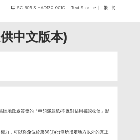
SC-605-3-HAD130-001C
Text Size
繁
简
供中文版本)
及當區地政處簽發的「申領滿意紙/不反對佔用書認收信」影
權力，可以豁免位於第36(1)(c)條所指定地方以外的真正