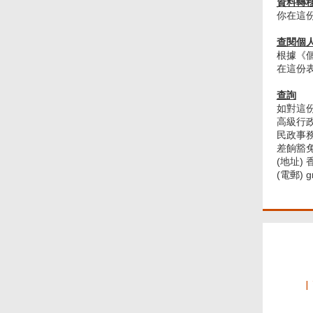
資料轉
你在這
查閱個
根據《
在這份
查詢
Footer
如對這
Menu
高級行政
民政事
差餉豁
(地址)
(電郵) g
I