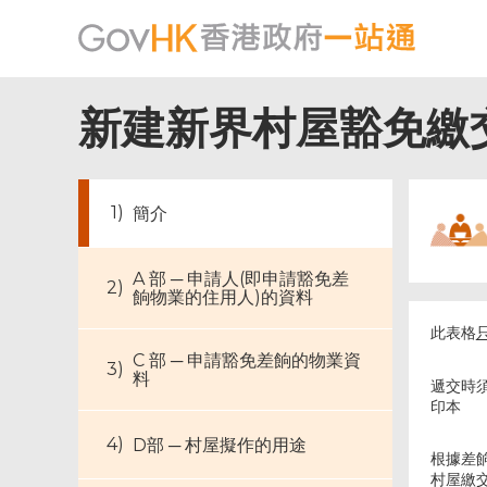
新建新界村屋豁免繳交
簡介
A 部 ─ 申請人(即申請豁免差
餉物業的住用人)的資料
此表格
C 部 ─ 申請豁免差餉的物業資
料
遞交時
印本
D部 ─ 村屋擬作的用途
根據差餉
村屋繳