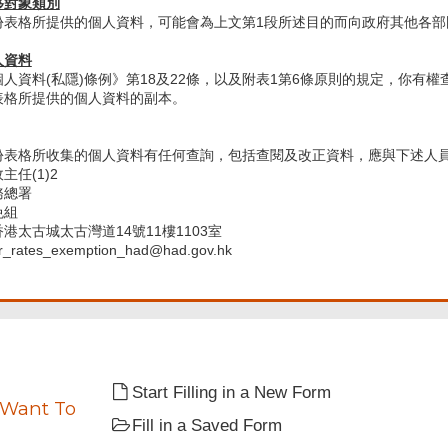
移對象類別
份表格所提供的個人資料，可能會為上文第1段所述目的而向政府其他各部
人資料
個人資料(私隱)條例》第18及22條，以及附表1第6條原則的規定，你
表格所提供的個人資料的副本。
份表格所收集的個人資料有任何查詢，包括查閱及改正資料，應與下述人
主任(1)2
務總署
免組
 香港太古城太古灣道14號11樓1103室
r_rates_exemption_had@had.gov.hk
Start Filling in a New Form
 Want To
Fill in a Saved Form