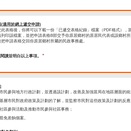
(適用於網上遞交申請)
交此表格後，你將可以下載一份「已遞交表格紀錄」檔案（PDF格式），
請列印該檔案，並把申請表格B部交予你原居鄉村的原居民代表或該鄉村
後把申請表格交回你原居鄉村所屬的民政事務處。
d
R
已閱讀並明白以上事項。
e
q
u
i
r
的
e
 鼓勵市民參與地方行政計劃，並透過該計劃，改善及加強當局在地區層面的
d
 加深基層市民對政府政策及計劃的了解，並監察市民對這些政策及計劃的反應
推廣社區參與活動及推動市民參與社區事務；
處理豁免差餉個案。