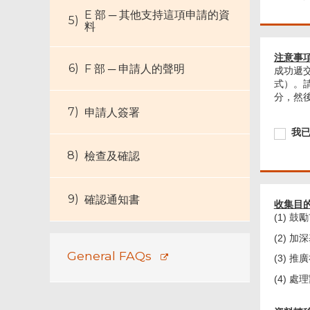
E 部 ─ 其他支持這項申請的資
料
注意事項
F 部 ─ 申請人的聲明
成功遞
式）。
分，然
申請人簽署
Require
我
我
已
檢查及確認
閱
讀
並
明
確認通知書
收集目
白
(1)
以
上
(2)
事
General FAQs
(3) 
項。
(4) 