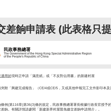
差餉申請表 (此表格只提
民政事務總署
The Government of the
Hong Kong Special Administrative Region
of the People's Republic of China
只適用於
現時正申請「滿意紙」或「不反對佔用書」的新建村屋
須夾附「興建完成報告」（CE/4或CE/5，又或其他申報完工文件影印本
條例(第116章)第36(3)條的規定，民政事務總署署長根據行政長官授予的
交差餉。有關詳情請參閱「新建新界村屋豁免繳交差餉申請簡介」。